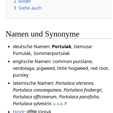
2
Bilder
3
Siehe auch
Namen und Synonyme
deutsche Namen:
Portulak
, Gemüse-
Portulak, Sommerportulak
englische Namen: common purslane,
verdolaga, pigweed, little hogweed, red root,
pursley
lateinische Namen:
Portulaca oleracea
,
Portulaca consanguinea
,
Portulaca fosbergii
,
Portulaca officinarum
,
Portulaca parvifolia
,
Portulaca sylvestris
u.v.a.
Hindi
: लूनिया lūniyā