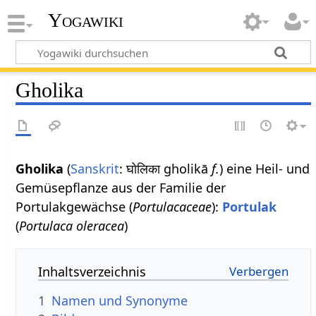
Yogawiki
Gholika
Gholika
(
Sanskrit
: घोलिका gholikā
f.
) eine Heil- und
Gemüsepflanze aus der Familie der
Portulakgewächse (
Portulacaceae
):
Portulak
(
Portulaca oleracea
)
Inhaltsverzeichnis
1
Namen und Synonyme