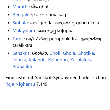
Marathi
: घोळ ghoḷ
Bengali
: নূনিযা সাগ nunia sag
Sinhala
: ගෙඳ genda, ගෙඳකොල genda kola
Malayalam
: കൊഴുപ്പ koḻuppa
Tamil
: புருப்புக்கீரை puruppukkīrai, தரைக்கீரை
taraikkīrai
Sanskrit
:
Gholika
,
Gholi
,
Ghola
,
Ghotika
,
Lonika
,
Kalandu
,
Kalandhu
,
Kavalaluka
,
Prabalika
Eine Liste mit Sanskrit-Synonymen findet sich in
Raja Nighantu
7.149.