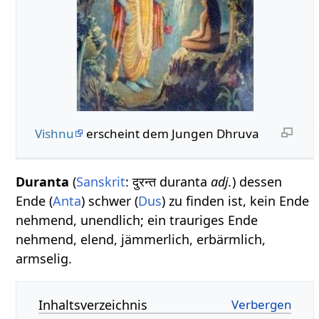
Vishnu
erscheint dem Jungen Dhruva
Duranta
(
Sanskrit
: दुरन्त duranta
adj.
) dessen
Ende (
Anta
) schwer (
Dus
) zu finden ist, kein Ende
nehmend, unendlich; ein trauriges Ende
nehmend, elend, jämmerlich, erbärmlich,
armselig.
Inhaltsverzeichnis