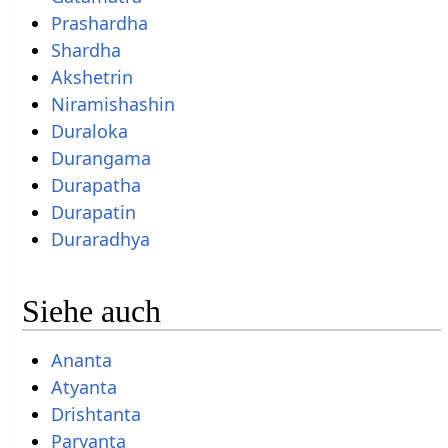
Prashardha
Shardha
Akshetrin
Niramishashin
Duraloka
Durangama
Durapatha
Durapatin
Duraradhya
Siehe auch
Ananta
Atyanta
Drishtanta
Paryanta