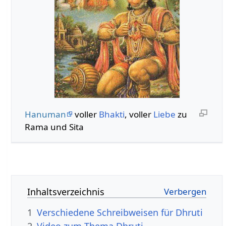
Hanuman
voller
Bhakti
, voller
Liebe
zu
Rama und Sita
Inhaltsverzeichnis
1
Verschiedene Schreibweisen für Dhruti
2
Video zum Thema Dhruti