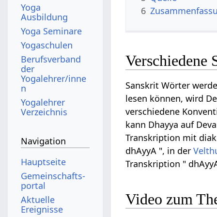
Yoga
6
Zusammenfassun
Ausbildung
Yoga Seminare
Yogaschulen
Verschiedene 
Berufsverband
der
Yogalehrer/inne
Sanskrit Wörter werde
n
lesen können, wird Dev
Yogalehrer
verschiedene Konventi
Verzeichnis
kann Dhayya auf Devana
Transkription mit diak
Navigation
dhAyyA ", in der
Velth
Hauptseite
Transkription " dhAyyA
Gemeinschafts­
portal
Video zum Th
Aktuelle
Ereignisse