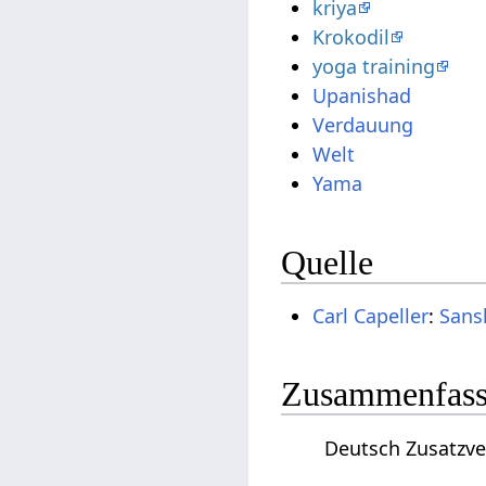
kriya
Krokodil
yoga training
Upanishad
Verdauung
Welt
Yama
Quelle
Carl Capeller
:
Sans
Zusammenfassu
Deutsch Zusatzver