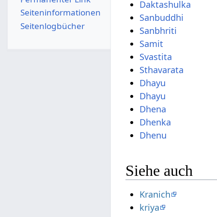
Daktashulka
Seiten­­informationen
Sanbuddhi
Seitenlogbücher
Sanbhriti
Samit
Svastita
Sthavarata
Dhayu
Dhayu
Dhena
Dhenka
Dhenu
Siehe auch
Kranich
kriya