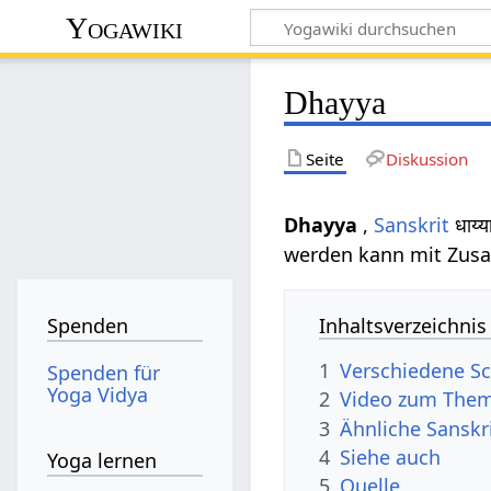
Yogawiki
Dhayya
Seite
Diskussion
Dhayya
,
Sanskrit
धाय्
werden kann mit Zusatz
Inhaltsverzeichnis
Spenden
1
Verschiedene Sc
Spenden für
Yoga Vidya
2
Video zum The
3
Ähnliche Sanskr
4
Siehe auch
Yoga lernen
5
Quelle