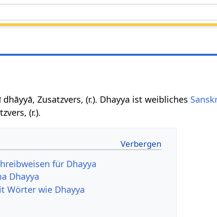
या dhāyyā, Zusatzvers, (r.). Dhayya ist weibliches
Sanskr
vers, (r.).
hreibweisen für Dhayya
ma Dhayya
it Wörter wie Dhayya