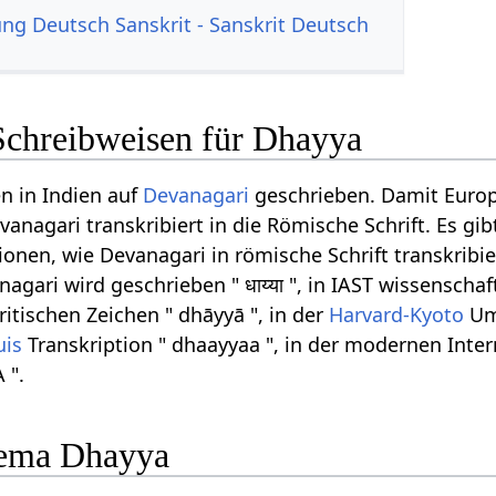
g Deutsch Sanskrit - Sanskrit Deutsch
Schreibweisen für Dhayya
n in Indien auf
Devanagari
geschrieben. Damit Euro
anagari transkribiert in die Römische Schrift. Es gib
onen, wie Devanagari in römische Schrift transkribi
gari wird geschrieben " धाय्या ", in IAST wissenschaf
ritischen Zeichen " dhāyyā ", in der
Harvard-Kyoto
Ums
uis
Transkription " dhaayyaa ", in der modernen Inte
 ".
ema Dhayya