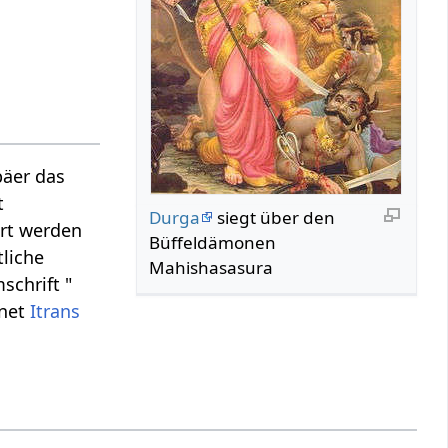
päer das
t
Durga
siegt über den
ert werden
Büffeldämonen
tliche
Mahishasasura
chrift "
rnet
Itrans