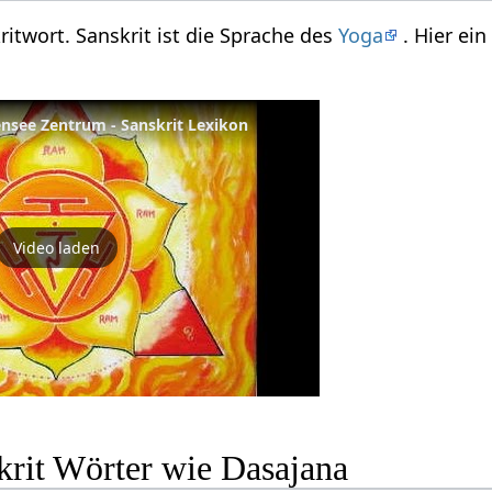
ritwort. Sanskrit ist die Sprache des
Yoga
. Hier ei
nsee Zentrum - Sanskrit Lexikon
Video laden
krit Wörter wie Dasajana