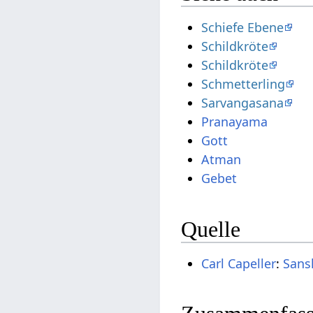
Schiefe Ebene
Schildkröte
Schildkröte
Schmetterling
Sarvangasana
Pranayama
Gott
Atman
Gebet
Quelle
Carl Capeller
:
Sans