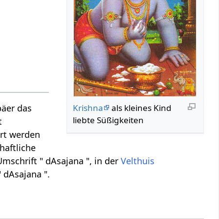
Krishna
als kleines Kind
päer das
liebte Süßigkeiten
t
ert werden
haftliche
mschrift " dAsajana ", in der
Velthuis
" dAsajana ".