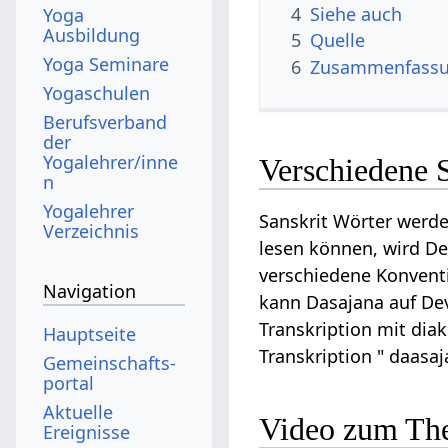
4
Siehe auch
Yoga
Ausbildung
5
Quelle
Yoga Seminare
6
Zusammenfassun
Yogaschulen
Berufsverband
der
Yogalehrer/inne
Verschiedene 
n
Yogalehrer
Sanskrit Wörter werde
Verzeichnis
lesen können, wird Dev
verschiedene Konventi
Navigation
kann Dasajana auf Dev
Transkription mit diak
Hauptseite
Transkription " daasa
Gemeinschafts­
portal
Aktuelle
Video zum Th
Ereignisse