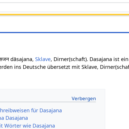
सजन dāsajana,
Sklave
, Dirner(schaft). Dasajana ist ei
rden ins Deutsche übersetzt mit Sklave, Dirner(schaf
hreibweisen für Dasajana
a Dasajana
it Wörter wie Dasajana