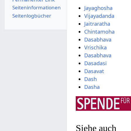
Seiten­­informationen
Jayaghosha
Seitenlogbücher
Vijayadanda
Jaitraratha
Chintamoha
Dasabhava
Vrischika
Dasabhava
Dasadasi
Dasavat
Dash
Dasha
Siehe auch