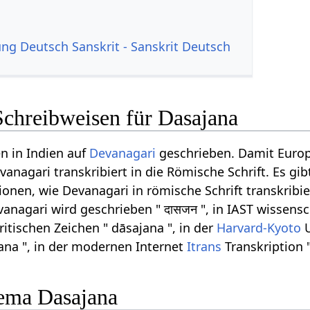
g Deutsch Sanskrit - Sanskrit Deutsch
Schreibweisen für Dasajana
n in Indien auf
Devanagari
geschrieben. Damit Euro
anagari transkribiert in die Römische Schrift. Es gib
onen, wie Devanagari in römische Schrift transkribi
anagari wird geschrieben " दासजन ", in IAST wissensc
ritischen Zeichen " dāsajana ", in der
Harvard-Kyoto
U
jana ", in der modernen Internet
Itrans
Transkription 
ema Dasajana