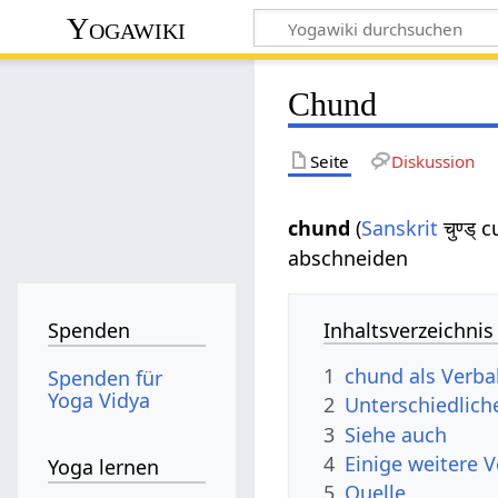
Yogawiki
Chund
Seite
Diskussion
chund
(
Sanskrit
चुण्ड् 
abschneiden
Inhaltsverzeichnis
Spenden
1
chund als Verba
Spenden für
Yoga Vidya
2
Unterschiedlich
3
Siehe auch
4
Einige weitere 
Yoga lernen
5
Quelle