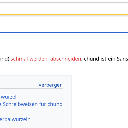
cuṇḍ)
schmal werden
,
abschneiden
. chund ist ein Sa
lwurzel
e Schreibweisen für chund
Verbalwurzeln