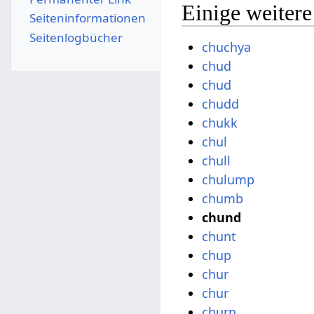
Einige weiter
Seiten­­informationen
Seitenlogbücher
chuchya
chud
chud
chudd
chukk
chul
chull
chulump
chumb
chund
chunt
chup
chur
chur
churn