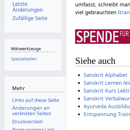
Letzte
umfasst, schreibt ma
Änderungen
viel gebrauchten
Itra
Zufällige Seite
Wikiwerkzeuge
Siehe auch
Spezialseiten
Sanskrit Alphabet
Sanskrit Lernen le
Mehr
Sanskrit Kurs Lekt
Sanskrit Verbalwur
Links auf diese Seite
Ayurveda Ausbild
Änderungen an
verlinkten Seiten
Entspannung Train
Druckversion
Permanenter Link