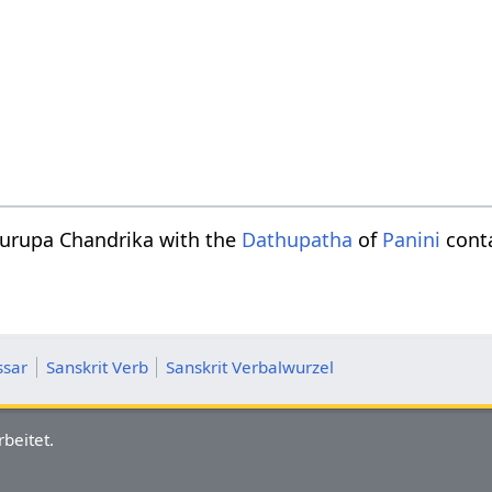
turupa Chandrika with the
Dathupatha
of
Panini
conta
ssar
Sanskrit Verb
Sanskrit Verbalwurzel
beitet.