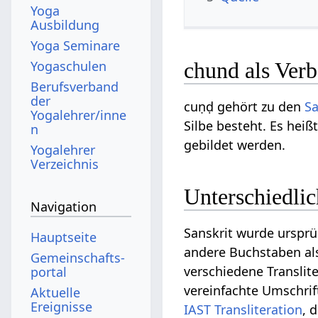
Yoga
Ausbildung
Yoga Seminare
Yogaschulen
chund als Ver
Berufsverband
der
cuṇḍ gehört zu den
Sa
Yogalehrer/inne
Silbe besteht. Es hei
n
gebildet werden.
Yogalehrer
Verzeichnis
Unterschiedli
Navigation
Sanskrit wurde ursprü
Hauptseite
andere Buchstaben als 
Gemeinschafts­
verschiedene Translit
portal
vereinfachte Umschrift
Aktuelle
Ereignisse
IAST
Transliteration
, 