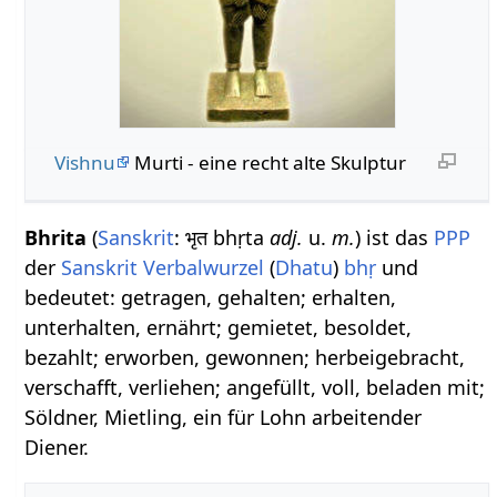
Vishnu
Murti - eine recht alte Skulptur
Bhrita
(
Sanskrit
: भृत bhṛta
adj.
u.
m.
) ist das
PPP
der
Sanskrit Verbalwurzel
(
Dhatu
)
bhṛ
und
bedeutet: getragen, gehalten; erhalten,
unterhalten, ernährt; gemietet, besoldet,
bezahlt; erworben, gewonnen; herbeigebracht,
verschafft, verliehen; angefüllt, voll, beladen mit;
Söldner, Mietling, ein für Lohn arbeitender
Diener.