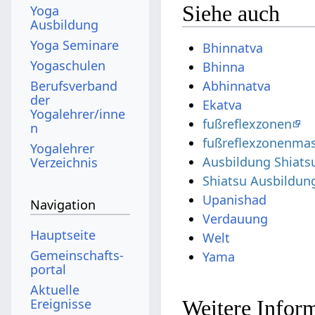
Siehe auch
Yoga
Ausbildung
Yoga Seminare
Bhinnatva
Yogaschulen
Bhinna
Berufsverband
Abhinnatva
der
Ekatva
Yogalehrer/inne
fußreflexzonen
n
fußreflexzonenma
Yogalehrer
Ausbildung Shiats
Verzeichnis
Shiatsu Ausbildun
Upanishad
Navigation
Verdauung
Hauptseite
Welt
Gemeinschafts­
Yama
portal
Aktuelle
Ereignisse
Weitere Inform