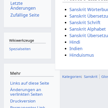
Letzte
Änderungen
Sanskrit Wörterbu
Zufällige Seite
Sanskrit Übersetz
Sanskrit Schrift
Sanskrit Alphabet
Sanskrit Übersetz
Wikiwerkzeuge
Hindi
Indien
Spezialseiten
Hinduismus
Mehr
Kategorien
:
Sanskrit
Glo
Links auf diese Seite
Änderungen an
verlinkten Seiten
Druckversion
Permanenter Link