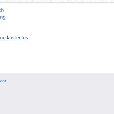
ch
ung
ung kostenlos
ssar