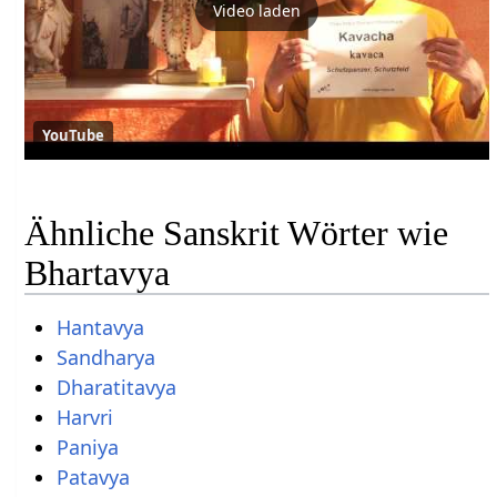
Video laden
YouTube
Ähnliche Sanskrit Wörter wie
Bhartavya
Hantavya
Sandharya
Dharatitavya
Harvri
Paniya
Patavya