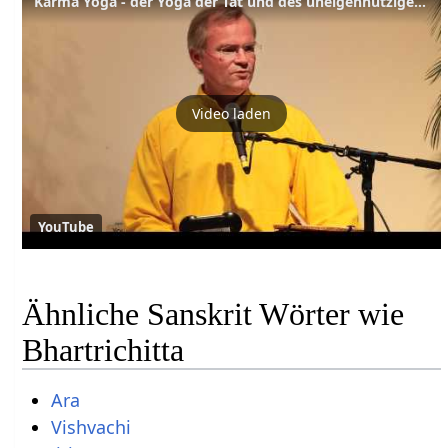
Karma Yoga - der Yoga der Tat und des uneigennützigen Dienens
Video laden
YouTube
Ähnliche Sanskrit Wörter wie
Bhartrichitta
Ara
Vishvachi