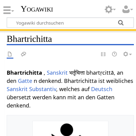
Yogawiki
Bhartrichitta
Bhartrichitta
,
Sanskrit
भर्तृचित्ता bhartṛcittā, an
den
Gatte
n denkend. Bhartrichitta ist weibliches
Sanskrit
Substantiv
, welches auf
Deutsch
übersetzt werden kann mit an den Gatten
denkend.