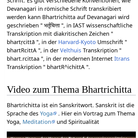
Schrift. Es gibt verschiedene Konventionen, wie
Devanagari in römische Schrift transkribiert
werden kann Bhartrichitta auf Devanagari wird
geschrieben " भर्तृचित्ता ", in IAST wissenschaftliche
Transkription mit diakritischen Zeichen "
bhartṛcittā ", in der
Harvard-Kyoto
Umschrift "
bhartRcittA ", in der
Velthuis
Transkription "
bhart.rcittaa ", in der modernen Internet
Itrans
Transkription " bhartR^ichittA ".
Video zum Thema Bhartrichitta
Bhartrichitta ist ein Sanskritwort. Sanskrit ist die
Sprache des
Yoga
. Hier ein Vortrag zum Thema
Yoga,
Meditation
und Spiritualität