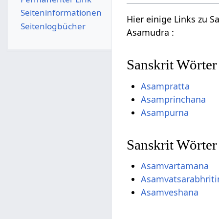
Seiten­­informationen
Hier einige Links zu 
Seitenlogbücher
Asamudra :
Sanskrit Wörter
Asampratta
Asamprinchana
Asampurna
Sanskrit Wörte
Asamvartamana
Asamvatsarabhriti
Asamveshana