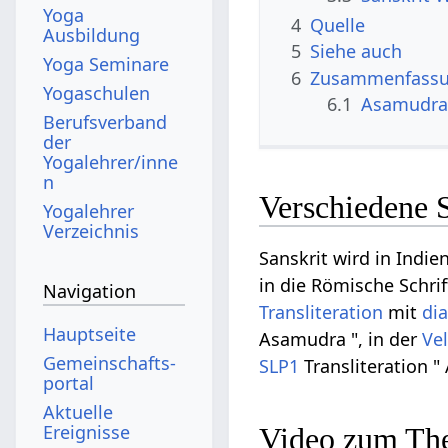
Yoga
4
Quelle
Ausbildung
5
Siehe auch
Yoga Seminare
6
Zusammenfassun
Yogaschulen
6.1
Asamudra
Berufsverband
der
Yogalehrer/inne
n
Verschiedene 
Yogalehrer
Verzeichnis
Sanskrit wird in Indie
in die Römische Schrif
Navigation
Transliteration
mit
di
Hauptseite
Asamudra ", in der
Ve
Gemeinschafts­
SLP1
Transliteration "
portal
Aktuelle
Ereignisse
Video zum Th