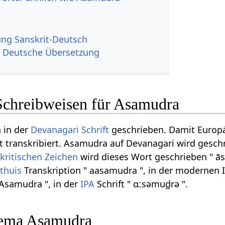
g Sanskrit-Deutsch
 Deutsche Übersetzung
Schreibweisen für Asamudra
n in der
Devanagari
Schrift
geschrieben. Damit Europäe
t transkribiert. Asamudra auf Devanagari wird geschr
akritischen Zeichen
wird dieses Wort geschrieben " ā
lthuis
Transkription " aasamudra ", in der modernen 
 Asamudra ", in der
IPA
Schrift " ɑːsəmud̪rə ".
ema Asamudra