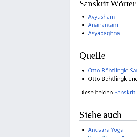
Sanskrit Wörte
Avyusham
Ananantam
Asyadaghna
Quelle
Otto Böhtlingk
:
Sa
Otto Böhtlingk un
Diese beiden
Sanskrit
Siehe auch
Anusara Yoga