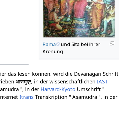
Rama
und Sita bei ihrer
Krönung
r das lesen können, wird die Devanagari Schrift
ieben आसमुद्र, in der wissenschaftlichen
IAST
samudra ", in der
Harvard-Kyoto
Umschrift "
Internet
Itrans
Transkription " Asamudra ", in der