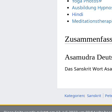
Yoga Photos
Ausbildung Hypno
Hindi
Meditationstherap
Zusammenfass
Asamudra Deut
Das Sanskrit Wort As
Kategorien
:
Sanskrit
Pet
Diese Seite wurde zuletzt am 13. Juli 2023 um 09:54 Uhr bear