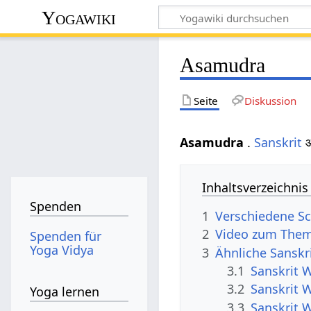
Yogawiki
Asamudra
Seite
Diskussion
Asamudra
.
Sanskrit
आ
Inhaltsverzeichnis
Spenden
1
Verschiedene S
2
Video zum The
Spenden für
Yoga Vidya
3
Ähnliche Sanskr
3.1
Sanskrit 
3.2
Sanskrit 
Yoga lernen
3.3
Sanskrit 