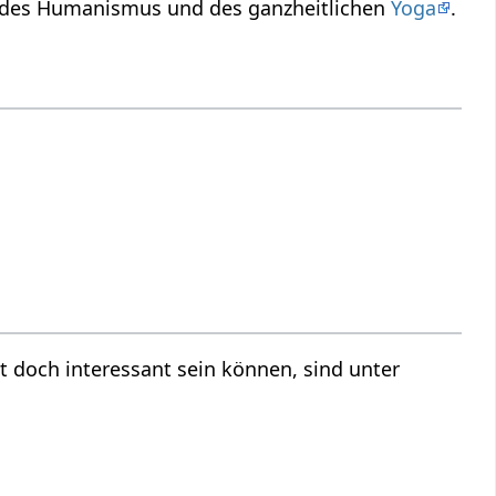
den Ausdruck, Anzahl‏‎ aus dem Geist des Humanismus und des ganzheitlichen
Yoga
.