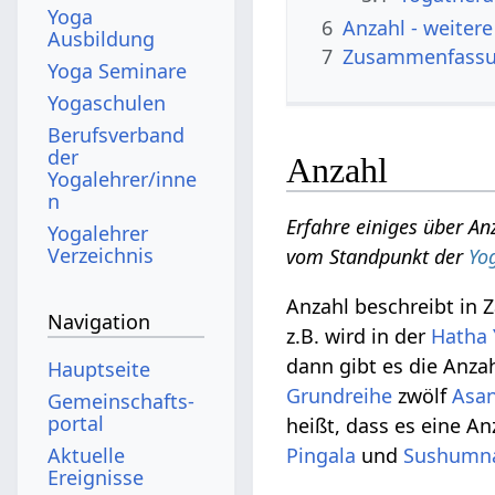
Yoga
6
Anzahl‏‎ - w
Ausbildung
7
Zusammenfass
Yoga Seminare
Yogaschulen
Berufsverband
der
Anzahl
Yogalehrer/inne
n
Erfahre einiges über An
Yogalehrer
Verzeichnis
vom Standpunkt der
Yo
Anzahl beschreibt in 
Navigation
z.B. wird in der
Hatha
dann gibt es die Anza
Hauptseite
Grundreihe
zwölf
Asa
Gemeinschafts­
portal
heißt, dass es eine A
Aktuelle
Pingala
und
Sushumn
Ereignisse