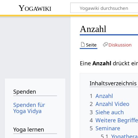
Yogawiki
Anzahl
Seite
Diskussion
Eine
Anzahl‏‎
drückt ei
Inhaltsverzeichnis
Spenden
1
Anzahl
2
Anzahl‏‎ Video
Spenden für
Yoga Vidya
3
Siehe auch
4
5
Seminare
Yoga lernen
5.1
Yogathera