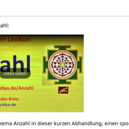
Videovortrag über Anzahl‏‎:
Video laden
Erfahre einiges zum Thema Anzahl‏‎ in dieser kurzen Abhandlu