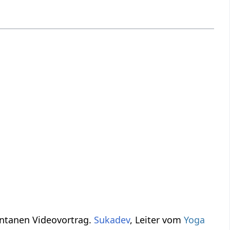
ng, einen spontanen Videovortrag.
Sukadev
, Leiter vom
Yoga