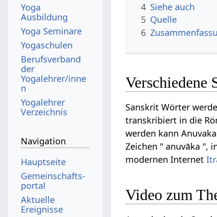
4
Siehe auch
Yoga
Ausbildung
5
Quelle
Yoga Seminare
6
Zusammenfassun
Yogaschulen
Berufsverband
der
Yogalehrer/inne
Verschiedene 
n
Yogalehrer
Sanskrit Wörter werde
Verzeichnis
transkribiert in die R
werden kann Anuvaka a
Navigation
Zeichen " anuvāka ", i
modernen Internet
It
Hauptseite
Gemeinschafts­
portal
Video zum Th
Aktuelle
Ereignisse