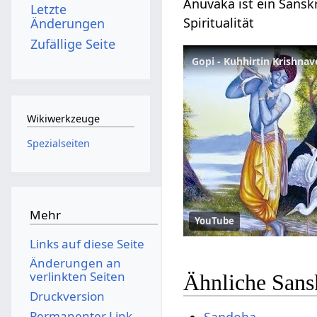
Anuvaka ist ein Sanskr
Letzte
Spiritualität
Änderungen
Zufällige Seite
Gopi - Kuhhirtin Krishnav
Wikiwerkzeuge
Spezialseiten
Mehr
YouTube
Links auf diese Seite
Änderungen an
verlinkten Seiten
Ähnliche Sans
Druckversion
Permanenter Link