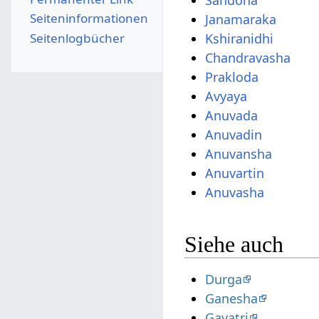
Sandoha
Seiten­­informationen
Janamaraka
Seitenlogbücher
Kshiranidhi
Chandravasha
Prakloda
Avyaya
Anuvada
Anuvadin
Anuvansha
Anuvartin
Anuvasha
Siehe auch
Durga
Ganesha
Gayatri