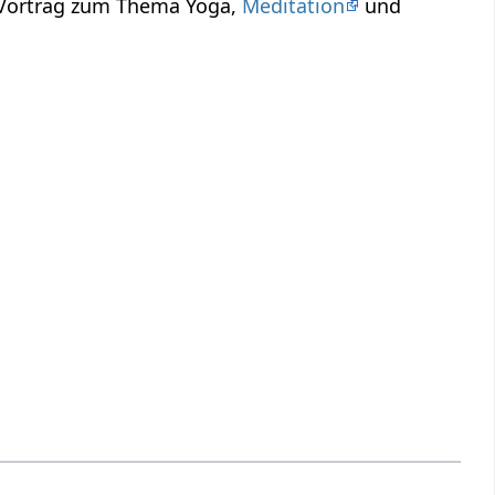
n Vortrag zum Thema Yoga,
Meditation
und