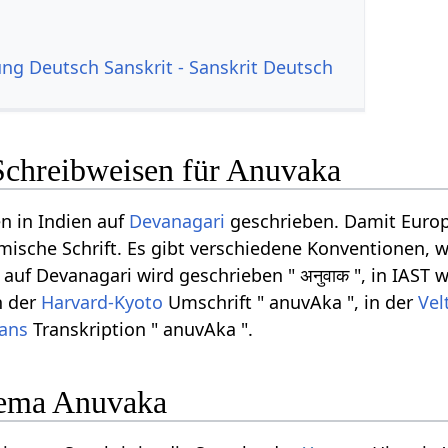
g Deutsch Sanskrit - Sanskrit Deutsch
Schreibweisen für Anuvaka
n in Indien auf
Devanagari
geschrieben. Damit Europ
ömische Schrift. Es gibt verschiedene Konventionen, w
uf Devanagari wird geschrieben " अनुवाक ", in IAST w
n der
Harvard-Kyoto
Umschrift " anuvAka ", in der
Vel
rans
Transkription " anuvAka ".
ema Anuvaka