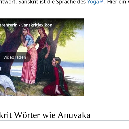
itwort. Sanskrit ist die Sprache des
Yoga
. Hier ei
erehrerin - Sanskritlexikon
Video laden
krit Wörter wie Anuvaka