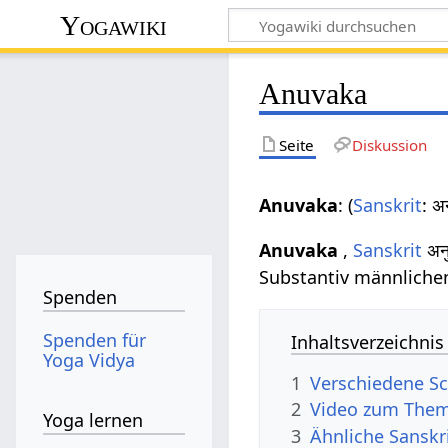
Yogawiki
Anuvaka
Seite
Diskussion
Anuvaka
: (
Sanskrit
: 
Anuvaka
,
Sanskrit
अन
Substantiv männlichen
Spenden
Spenden für
Inhaltsverzeichnis
Yoga Vidya
1
Verschiedene Sc
2
Video zum The
Yoga lernen
3
Ähnliche Sanskr