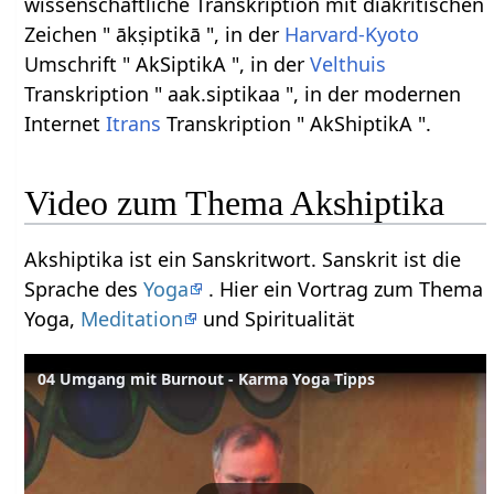
wissenschaftliche Transkription mit diakritischen
Zeichen " ākṣiptikā ", in der
Harvard-Kyoto
Umschrift " AkSiptikA ", in der
Velthuis
Transkription " aak.siptikaa ", in der modernen
Internet
Itrans
Transkription " AkShiptikA ".
Video zum Thema Akshiptika
Akshiptika ist ein Sanskritwort. Sanskrit ist die
Sprache des
Yoga
. Hier ein Vortrag zum Thema
Yoga,
Meditation
und Spiritualität
04 Umgang mit Burnout - Karma Yoga Tipps