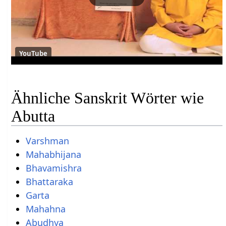
YouTube
Ähnliche Sanskrit Wörter wie
Abutta
Varshman
Mahabhijana
Bhavamishra
Bhattaraka
Garta
Mahahna
Abudhya