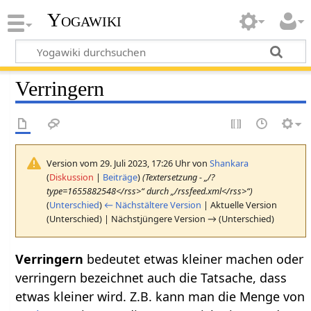
Yogawiki
Verringern
Version vom 29. Juli 2023, 17:26 Uhr von
Shankara
(
Diskussion
|
Beiträge
)
(Textersetzung - „/?
type=1655882548</rss>“ durch „/rssfeed.xml</rss>“)
(
Unterschied
)
← Nächstältere Version
| Aktuelle Version
(Unterschied) | Nächstjüngere Version → (Unterschied)
Verringern
bedeutet etwas kleiner machen oder
verringern bezeichnet auch die Tatsache, dass
etwas kleiner wird. Z.B. kann man die Menge von