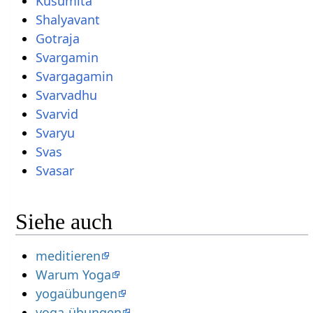
Kusumita
Shalyavant
Gotraja
Svargamin
Svargagamin
Svarvadhu
Svarvid
Svaryu
Svas
Svasar
Siehe auch
meditieren
Warum Yoga
yogaübungen
yoga-übungen