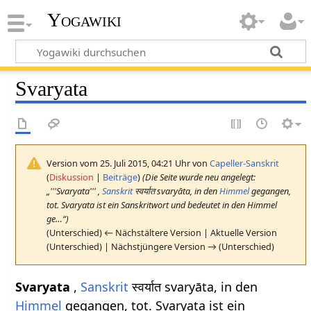
Yogawiki
Svaryata
Version vom 25. Juli 2015, 04:21 Uhr von
Capeller-Sanskrit
(
Diskussion
|
Beiträge
)
(Die Seite wurde neu angelegt:
„'''Svaryata''' ,
Sanskrit
स्वर्यात svaryāta, in den
Himmel
gegangen,
tot. Svaryata ist ein Sanskritwort und bedeutet in den Himmel
ge…“)
(Unterschied) ← Nächstältere Version | Aktuelle Version
(Unterschied) | Nächstjüngere Version → (Unterschied)
Svaryata
,
Sanskrit
स्वर्यात svaryāta, in den
Himmel
gegangen, tot. Svaryata ist ein