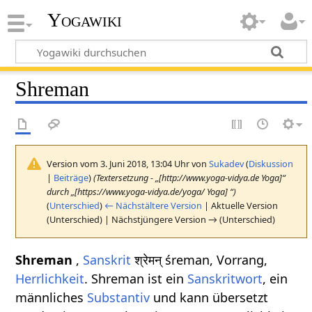
Yogawiki
Shreman
Version vom 3. Juni 2018, 13:04 Uhr von
Sukadev
(
Diskussion
|
Beiträge
)
(Textersetzung - „[http://www.yoga-vidya.de Yoga]“
durch „[https://www.yoga-vidya.de/yoga/ Yoga] “)
(
Unterschied
)
← Nächstältere Version
| Aktuelle Version
(Unterschied) | Nächstjüngere Version → (Unterschied)
Shreman
,
Sanskrit
श्रेमन् śreman, Vorrang,
Herrlichkeit
. Shreman ist ein
Sanskritwort
, ein
männliches
Substantiv
und kann übersetzt