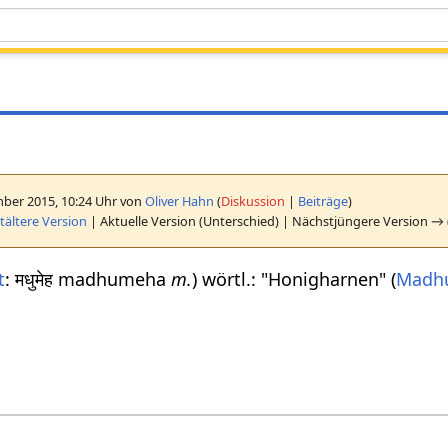
ber 2015, 10:24 Uhr von
Oliver Hahn
(
Diskussion
|
Beiträge
)
ältere Version
| Aktuelle Version (Unterschied) | Nächstjüngere Version → 
t
: मधुमेह madhumeha
m.
) wörtl.: "Honigharnen" (
Madh