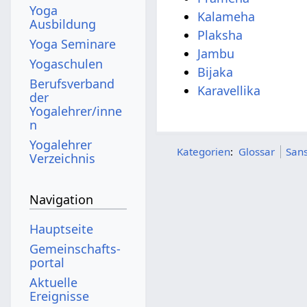
Yoga
Kalameha
Ausbildung
Plaksha
Yoga Seminare
Jambu
Yogaschulen
Bijaka
Berufsverband
Karavellika
der
Yogalehrer/inne
n
Yogalehrer
Kategorien
:
Glossar
Sans
Verzeichnis
Navigation
Hauptseite
Gemeinschafts­
portal
Aktuelle
Ereignisse