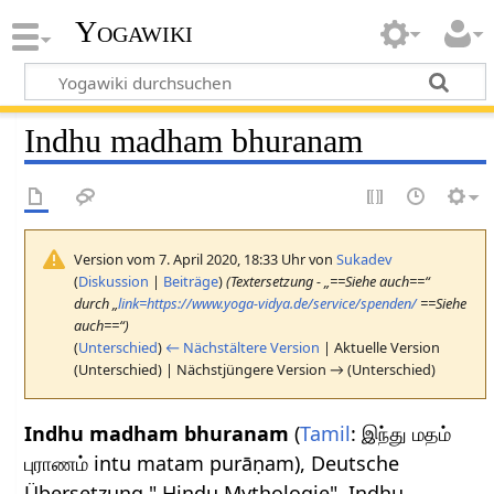
Yogawiki
Indhu madham bhuranam
Version vom 7. April 2020, 18:33 Uhr von
Sukadev
(
Diskussion
|
Beiträge
)
(Textersetzung - „==Siehe auch==“
durch „
link=https://www.yoga-vidya.de/service/spenden/
==Siehe
auch==“)
(
Unterschied
)
← Nächstältere Version
| Aktuelle Version
(Unterschied) | Nächstjüngere Version → (Unterschied)
Indhu madham bhuranam
(
Tamil
: இந்து மதம்
புராணம் intu matam purāṇam), Deutsche
Übersetzung " Hindu Mythologie". Indhu