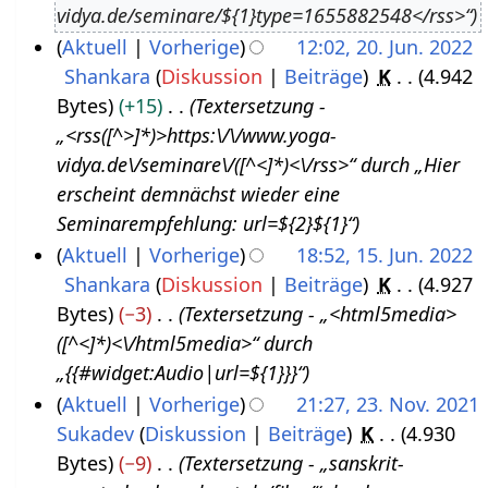
vidya.de/seminare/${1}type=1655882548</rss>“
u
3
Aktuell
Vorherige
12:02, 20. Jun. 2022
s
Shankara
Diskussion
Beiträge
K
4.942
2
t
Bytes
+15
Textersetzung -
0
2
„<rss([^>]*)>https:\/\/www.yoga-
.
0
vidya.de\/seminare\/([^<]*)<\/rss>“ durch „Hier
J
2
erscheint demnächst wieder eine
u
2
Seminarempfehlung: url=${2}${1}“
n
Aktuell
Vorherige
18:52, 15. Jun. 2022
i
Shankara
Diskussion
Beiträge
K
4.927
1
2
Bytes
−3
Textersetzung - „<html5media>
5
0
([^<]*)<\/html5media>“ durch
.
2
„{{#widget:Audio|url=${1}}}“
J
2
Aktuell
Vorherige
21:27, 23. Nov. 2021
u
Sukadev
Diskussion
Beiträge
K
4.930
2
n
Bytes
−9
Textersetzung - „sanskrit-
3
i