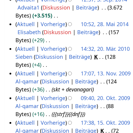
t
e
a
e
e
Advaita1
Diskussion
Beiträge
3.672
e
r
r
B
i
Bytes
+3.515
m
2
b
e
n
K
Aktuell
Vorherige
10:52, 28. Mai 2014
b
0
e
a
e
e
Elisabeth
Diskussion
Beiträge
157
2
e
1
i
r
B
i
Bytes
+29
8
r
8
t
b
e
n
K
Aktuell
Vorherige
14:32, 20. Mär. 2010
.
2
u
e
a
e
e
Sieben
Diskussion
Beiträge
K
128
2
M
0
n
i
r
B
i
Bytes
+4
0
a
1
g
t
b
e
n
K
Aktuell
Vorherige
17:07, 13. Nov. 2009
.
i
4
s
u
e
a
e
e
Al-qamar
Diskussion
Beiträge
124
1
M
2
z
n
i
r
B
i
Bytes
+36
skt + devanagari
3
ä
0
u
g
t
b
e
n
Aktuell
Vorherige
09:40, 20. Okt. 2009
.
r
1
s
s
u
e
a
e
Al-qamar
Diskussion
Beiträge
88
2
N
z
4
a
z
n
i
r
B
Bytes
+16
{{strf}}{{dnf}}
0
o
2
m
u
g
t
b
e
Aktuell
Vorherige
17:38, 15. Okt. 2009
.
v
0
m
s
s
u
e
a
Al-qamar
Diskussion
Beiträge
K
72
1
O
e
1