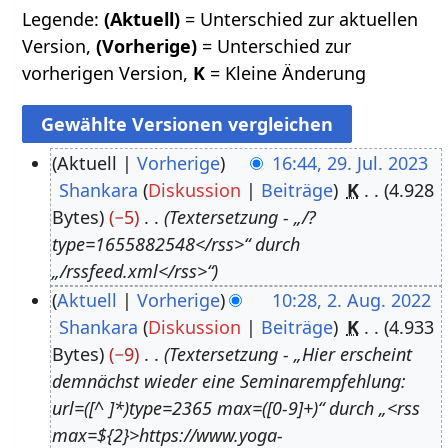
Legende:
(Aktuell)
= Unterschied zur aktuellen
Version,
(Vorherige)
= Unterschied zur
vorherigen Version,
K
= Kleine Änderung
Aktuell
Vorherige
16:44, 29. Jul. 2023
Shankara
Diskussion
Beiträge
K
4.928
2
Bytes
−5
Textersetzung - „/?
9
type=1655882548</rss>“ durch
.
„/rssfeed.xml</rss>“
J
Aktuell
Vorherige
10:28, 2. Aug. 2022
u
Shankara
Diskussion
Beiträge
K
4.933
2
l
Bytes
−9
Textersetzung - „Hier erscheint
.
i
demnächst wieder eine Seminarempfehlung:
A
2
url=([^ ]*)type=2365 max=([0-9]+)“ durch „<rss
u
0
max=${2}>https://www.yoga-
g
2