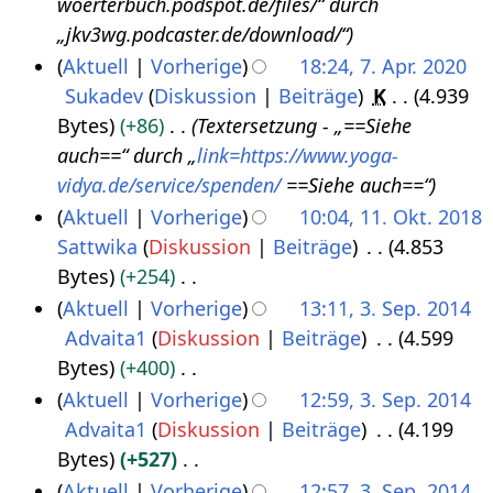
woerterbuch.podspot.de/files/“ durch
.
2
„jkv3wg.podcaster.de/download/“
N
0
Aktuell
Vorherige
18:24, 7. Apr. 2020
o
2
Sukadev
Diskussion
Beiträge
K
4.939
7
v
2
Bytes
+86
Textersetzung - „==Siehe
.
e
auch==“ durch „
link=https://www.yoga-
A
m
vidya.de/service/spenden/
==Siehe auch==“
p
b
Aktuell
Vorherige
10:04, 11. Okt. 2018
r
e
Sattwika
Diskussion
Beiträge
4.853
1
i
r
Bytes
+254
1
l
2
K
Aktuell
Vorherige
13:11, 3. Sep. 2014
.
2
0
e
Advaita1
Diskussion
Beiträge
4.599
3
O
0
2
i
Bytes
+400
.
k
2
1
n
K
Aktuell
Vorherige
12:59, 3. Sep. 2014
S
t
0
e
e
Advaita1
Diskussion
Beiträge
4.199
e
o
B
i
Bytes
+527
p
b
e
n
K
Aktuell
Vorherige
12:57, 3. Sep. 2014