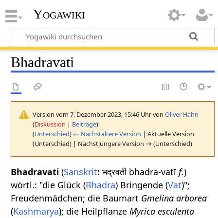
Yogawiki
Bhadravati
Version vom 7. Dezember 2023, 15:46 Uhr von
Oliver Hahn
(
Diskussion
|
Beiträge
)
(
Unterschied
)
← Nächstältere Version
| Aktuelle Version
(Unterschied) | Nächstjüngere Version → (Unterschied)
Bhadravati
(
Sanskrit
: भद्रवती bhadra-vatī
f.
)
wörtl.: "die Glück (
Bhadra
) Bringende (
Vat
)";
Freudenmädchen; die Baumart
Gmelina arborea
(
Kashmarya
); die Heilpflanze
Myrica esculenta