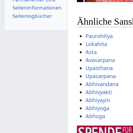
Seiten­­informationen
Seitenlogbücher
Ähnliche Sans
Paurohitya
Lokahita
Asta
Avasarpana
Upasthana
Upasarpana
Abhivandana
Abhivyakti
Abhiyayin
Abhiyoga
Abhoga