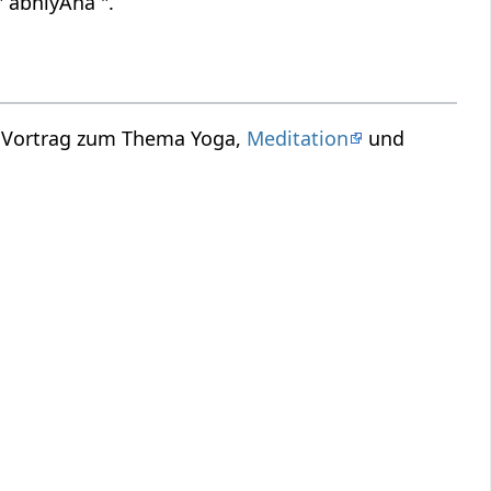
" abhiyAna ".
n Vortrag zum Thema Yoga,
Meditation
und