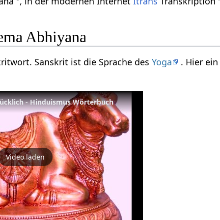
aana ", in der modernen Internet
Itrans
Transkription 
ema Abhiyana
ritwort. Sanskrit ist die Sprache des
Yoga
. Hier ei
lücklich - Hinduismus Wörterbuch
Video laden