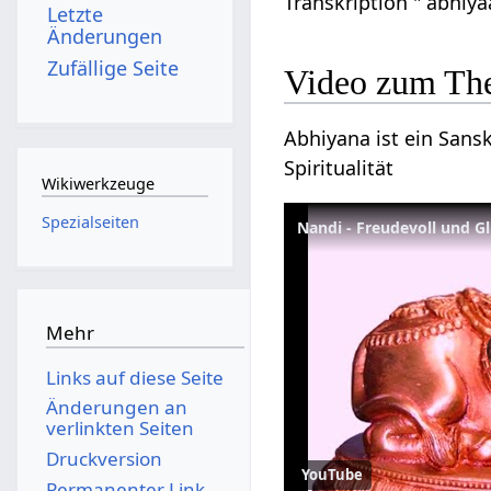
Transkription " abhiy
Letzte
Änderungen
Zufällige Seite
Video zum Th
Abhiyana ist ein Sansk
Spiritualität
Wikiwerkzeuge
Spezialseiten
Nandi - Freudevoll und G
Mehr
Links auf diese Seite
Änderungen an
verlinkten Seiten
Druckversion
YouTube
Permanenter Link