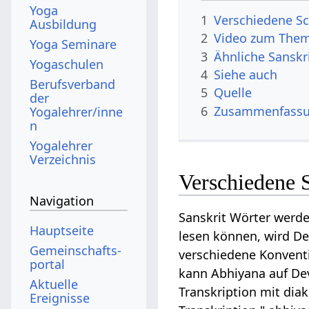
Yoga
1
Verschiedene Sc
Ausbildung
2
Video zum The
Yoga Seminare
3
Ähnliche Sanskr
Yogaschulen
4
Siehe auch
Berufsverband
5
Quelle
der
6
Zusammenfassun
Yogalehrer/inne
n
Yogalehrer
Verzeichnis
Verschiedene 
Navigation
Sanskrit Wörter werde
Hauptseite
lesen können, wird Dev
Gemeinschafts­
verschiedene Konventi
portal
kann Abhiyana auf Dev
Aktuelle
Transkription mit diak
Ereignisse