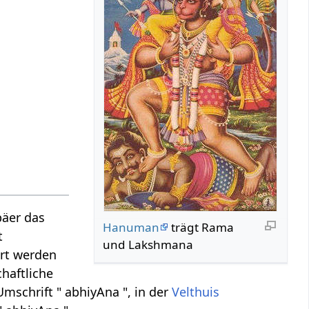
päer das
Hanuman
trägt Rama
t
und Lakshmana
ert werden
haftliche
mschrift " abhiyAna ", in der
Velthuis