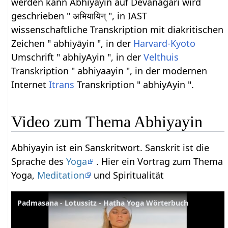
werden kann Abhiyayin auf Devanagari wird
geschrieben " अभियायिन् ", in IAST
wissenschaftliche Transkription mit diakritischen
Zeichen " abhiyāyin ", in der
Harvard-Kyoto
Umschrift " abhiyAyin ", in der
Velthuis
Transkription " abhiyaayin ", in der modernen
Internet
Itrans
Transkription " abhiyAyin ".
Video zum Thema Abhiyayin
Abhiyayin ist ein Sanskritwort. Sanskrit ist die
Sprache des
Yoga
. Hier ein Vortrag zum Thema
Yoga,
Meditation
und Spiritualität
Padmasana - Lotussitz - Hatha Yoga Wörterbuch