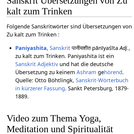
Sanskrit Übersetzungen von Zu
kalt zum Trinken
Folgende Sanskritwörter sind Übersetzungen von
Zu kalt zum Trinken :
Paniyashita
,
Sanskrit
पानीयशीत pānīyaśīta
Adj.
,
zu kalt zum Trinken. Paniyashita ist ein
Sanskrit Adjektiv
und hat die deutsche
Übersetzung zu keinem
Ashram
ge
hörend
.
Quelle: Otto Böhtlingk,
Sanskrit-Wörterbuch
in kürzerer Fassung
. Sankt Petersburg, 1879-
1889.
Video zum Thema Yoga,
Meditation und Spiritualität