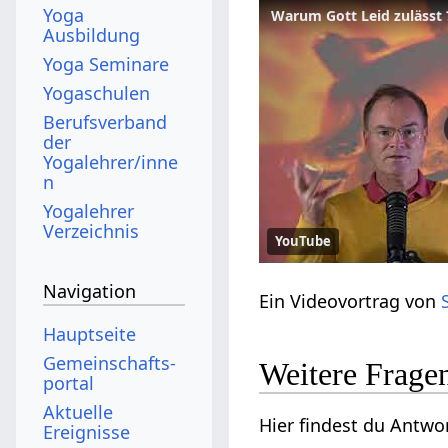
Yoga
Warum Gott Leid zulässt 
Ausbildung
Yoga Seminare
Yogaschulen
Berufsverband
der
Yogalehrer/inne
n
Yogalehrer
Verzeichnis
YouTube
Navigation
Ein Videovortrag von
Hauptseite
Gemeinschafts­
Weitere Frage
portal
Aktuelle
Hier findest du Antw
Ereignisse