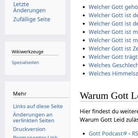
Letzte
Welcher Gott gehö
Änderungen
Welcher Gott ist de
Zufällige Seite
Welcher Gott ist 
Welcher Gott ist me
Welcher Gott ist m
Welcher Gott ist Z
Wikiwerkzeuge
Welcher Gott trägt
Spezialseiten
Welches Geschlech
Welches Himmelsze
Mehr
Warum Gott Lei
Links auf diese Seite
Hier findest du weite
Änderungen an
Warum Gott Leid zuläs
verlinkten Seiten
Druckversion
Gott Podcast
-
RS
Permanenter Link