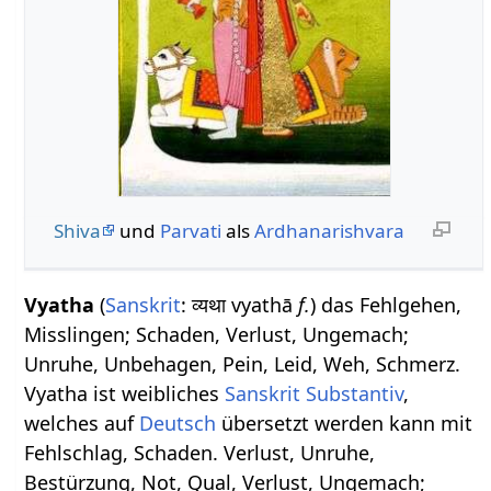
Shiva
und
Parvati
als
Ardhanarishvara
Vyatha
(
Sanskrit
: व्यथा vyathā
f.
) das Fehlgehen,
Misslingen; Schaden, Verlust, Ungemach;
Unruhe, Unbehagen, Pein, Leid, Weh, Schmerz.
Vyatha ist weibliches
Sanskrit Substantiv
,
welches auf
Deutsch
übersetzt werden kann mit
Fehlschlag, Schaden. Verlust, Unruhe,
Bestürzung, Not, Qual, Verlust, Ungemach;