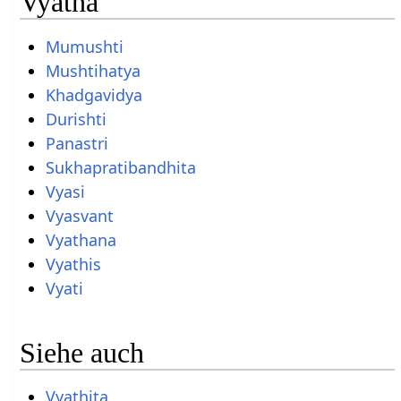
Vyatha
Mumushti
Mushtihatya
Khadgavidya
Durishti
Panastri
Sukhapratibandhita
Vyasi
Vyasvant
Vyathana
Vyathis
Vyati
Siehe auch
Vyathita