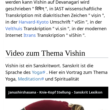
werden kann Vishin auf Devanagari wird
geschrieben " विषिन् ", in IAST wissenschaftliche
Transkription mit diakritischen Zeichen " viṣin ",
in der
Harvard-Kyoto
Umschrift " viSin ", in der
Velthuis
Transkription " vi.sin ", in der modernen
Internet
Itrans
Transkription " viShin ".
Video zum Thema Vishin
Vishin ist ein Sanskritwort. Sanskrit ist die
Sprache des
Yoga
. Hier ein Vortrag zum Thema
Yoga,
Meditation
und Spiritualität
Janushirshasana - Knie-Kopf Stellung - Sanskrit Lexikon