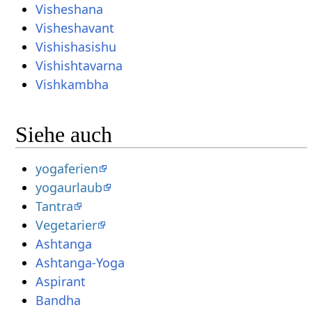
Visheshana
Visheshavant
Vishishasishu
Vishishtavarna
Vishkambha
Siehe auch
yogaferien
yogaurlaub
Tantra
Vegetarier
Ashtanga
Ashtanga-Yoga
Aspirant
Bandha