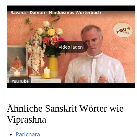
Ravana - Dämon - Hinduismus Wörterbuch
Video laden
YouTube
Ähnliche Sanskrit Wörter wie
Viprashna
Parichara