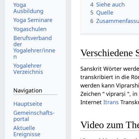
4
Siehe auch
Yoga
Ausbildung
5
Quelle
Yoga Seminare
6
Zusammenfassun
Yogaschulen
Berufsverband
der
Yogalehrer/inne
Verschiedene S
n
Yogalehrer
Sanskrit Wörter werde
Verzeichnis
transkribiert in die R
werden kann Viprarshi 
Navigation
Zeichen " viprarṣi ", i
Internet
Itrans
Transkr
Hauptseite
Gemeinschafts­
portal
Video zum The
Aktuelle
Ereignisse