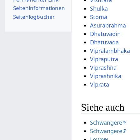
Vishtara
Seiten­­informationen
Shulka
Seitenlogbücher
Stoma
Asurabrahma
Dhatuvadin
Dhatuvada
Vipralambhaka
Vipraputra
Viprashna
Viprashnika
Viprata
Siehe auch
Schwangere
Schwangere
Löwe