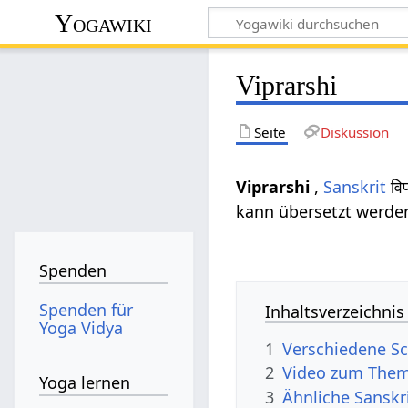
Yogawiki
Viprarshi
Seite
Diskussion
Viprarshi
,
Sanskrit
विप
kann übersetzt werden
Spenden
Spenden für
Inhaltsverzeichnis
Yoga Vidya
1
Verschiedene Sc
2
Video zum Them
Yoga lernen
3
Ähnliche Sanskr