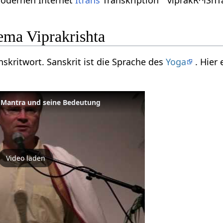
r modernen Internet
Itrans
Transkription " viprakR^iShTa
ma Viprakrishta
anskritwort. Sanskrit ist die Sprache des
Yoga
. Hier
 Mantra und seine Bedeutung
Video laden