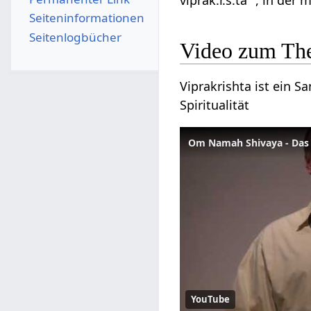
viprak.r.s.ta ", in de
Seiten­­informationen
Seitenlogbücher
Video zum The
Viprakrishta ist ein S
Spiritualität
Om Namah Shivaya - Das
YouTube