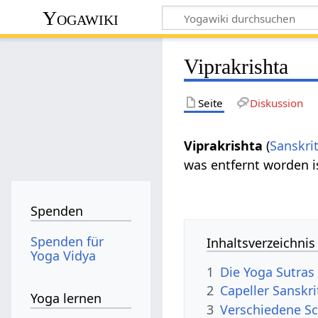
Yogawiki
Viprakrishta
Seite
Diskussion
Viprakrishta
(
Sanskri
was entfernt worden is
Spenden
Spenden für
Inhaltsverzeichnis
Yoga Vidya
1
Die Yoga Sutras 
2
Capeller Sanskr
Yoga lernen
3
Verschiedene Sc