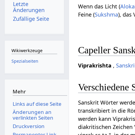
Letzte
Wenn das Licht (
Aloka
Änderungen
Feine (
Sukshma
), das
Zufällige Seite
Capeller Sansk
Wikiwerkzeuge
Spezialseiten
Viprakrishta
,
Sanskri
Verschiedene S
Mehr
Sanskrit Wörter werde
Links auf diese Seite
transkribiert in die R
Änderungen an
verlinkten Seiten
werden kann Viprakrish
Druckversion
diakritischen Zeichen "
Permanenter Link