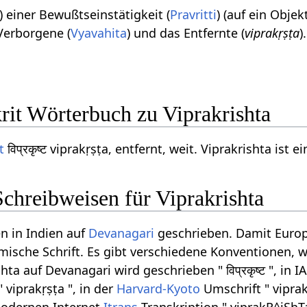
) einer Bewußtseinstätigkeit (
Pravritti
) (auf ein Obje
 Verborgene (
Vyavahita
) und das Entfernte (
viprakṛṣṭa
).
rit Wörterbuch zu Viprakrishta
t
विप्रकृष्ट viprakṛṣṭa, entfernt, weit. Viprakrishta is
chreibweisen für Viprakrishta
n in Indien auf
Devanagari
geschrieben. Damit Europ
ömische Schrift. Es gibt verschiedene Konventionen, w
ta auf Devanagari wird geschrieben " विप्रकृष्ट ", in 
 viprakṛṣṭa ", in der
Harvard-Kyoto
Umschrift " viprak