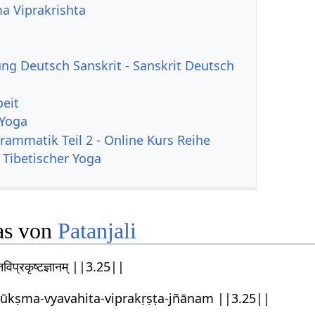
a Viprakrishta
g Deutsch Sanskrit - Sanskrit Deutsch
beit
 Yoga
rammatik Teil 2 - Online Kurs Reihe
 Tibetischer Yoga
as von
Patanjali
यवहितविप्रकृष्टज्ञानम् ||3.25||
sūkṣma-vyavahita-viprakṛṣṭa-jñānam ||3.25||