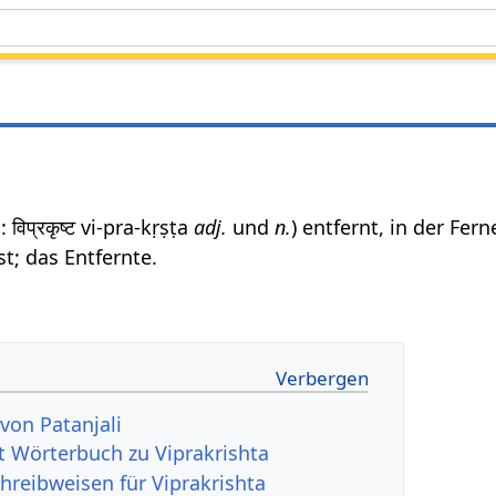
t
: विप्रकृष्ट vi-pra-kṛṣṭa
adj.
und
n.
) entfernt, in der Fern
t; das Entfernte.
von Patanjali
it Wörterbuch zu Viprakrishta
hreibweisen für Viprakrishta