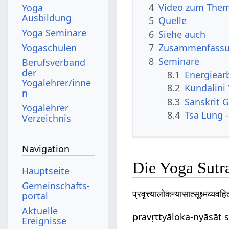
4
Video zum Them
Yoga
Ausbildung
5
Quelle
Yoga Seminare
6
Siehe auch
Yogaschulen
7
Zusammenfassun
8
Seminare
Berufsverband
der
8.1
Energiear
Yogalehrer/inne
8.2
Kundalini
n
8.3
Sanskrit G
Yogalehrer
8.4
Tsa Lung -
Verzeichnis
Navigation
Die Yoga Sutr
Hauptseite
Gemeinschafts­
प्रवृत्त्यालोकन्यासात्सूक्ष्मव्
portal
Aktuelle
pravṛttyāloka-nyāsāt 
Ereignisse