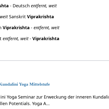
shta
- Deutsch
entfernt, weit
 weit
Sanskrit
Viprakrishta
ch
Viprakrishta
-
entfernt, weit
it
entfernt, weit
-
Viprakrishta
 Kundalini Yoga Mittelstufe
lini Yoga Seminar zur Erweckung der inneren Kundali
llen Potentials. Yoga A…