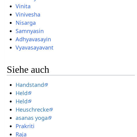
Vinita
Vinivesha
Nisarga
Samnyasin
Adhyavasayin
Vyavasayavant
Siehe auch
Handstand
Held
Held
Heuschrecke
asanas yoga
Prakriti
Raja