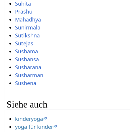
Suhita
Prashu
Mahadhya
Sunirmala
Sutikshna
Sutejas
Sushama
Sushansa
Susharana
Susharman
Sushena
Siehe auch
kinderyoga
yoga für kinder