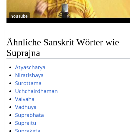
YouTube
Ähnliche Sanskrit Wörter wie
Suprajna
Atyascharya
Niratishaya
Surottama
Uchchairdhaman
Vaivaha
Vadhuya
Suprabhata
Supraitu
Supraketa