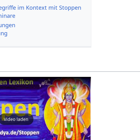
minare
gänzungen
ung
Video laden