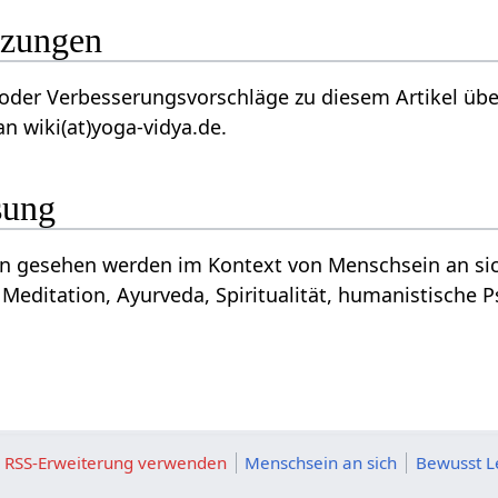
 Ergänzungen
besserungsvorschläge zu diesem Artikel über Stoppen‏‎ ? Wir freuen u
n wiki(at)yoga-vidya.de.
sung
Meditation, Ayurveda, Spiritualität, humanistische P
ie RSS-Erweiterung verwenden
Menschsein an sich
Bewusst L