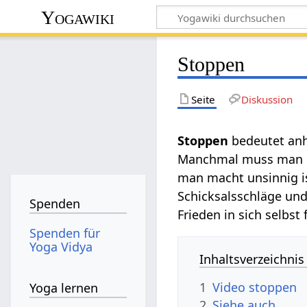
Yogawiki
Stoppen
Seite
Diskussion
Stoppen‏‎
bedeutet an
Manchmal muss man s
man macht unsinnig i
Schicksalsschläge und
Spenden
Frieden in sich selbst
Spenden für
Yoga Vidya
Inhaltsverzeichnis
1
Video stoppen
Yoga lernen
2
Siehe auch