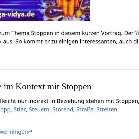
Einige Informationen zum Thema Stoppen‏‎ in diesem kurzen Vortrag. Der
Y
aus. So kommt er zu einigen interessanten, auch 
ndirekt in Beziehung stehen mit Stoppen‏‎, aber vielleicht doch von Relevanz sein können,
,
,
,
,
,
.
hwenningen