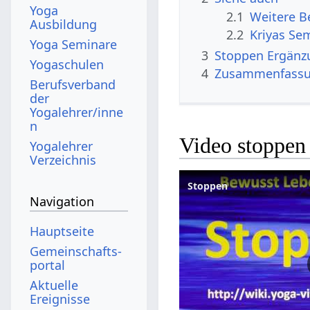
Yoga
2.1
Ausbildung
2.2
Kriyas Se
Yoga Seminare
3
Stoppen‏‎ Er
Yogaschulen
4
Zusammenfass
Berufsverband
der
Yogalehrer/inne
n
Video stoppen
Yogalehrer
Verzeichnis
Stoppen
Navigation
Hauptseite
Gemeinschafts­
portal
Aktuelle
Ereignisse