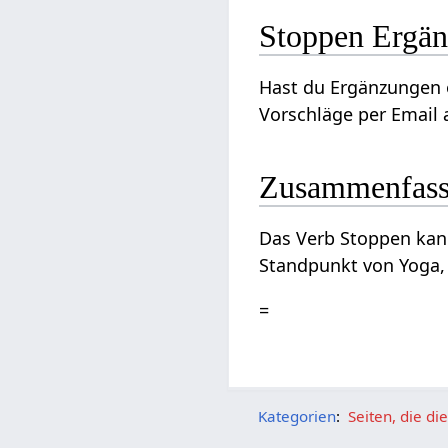
Stoppen‏‎
Hast du Ergänzungen oder Ver
Vorschläge per Email a
Zusammenfas
Das Verb Stoppen‏‎ kann gesehen werden im Kontext von Menschsein an sich und kann interpretiert werden vom
Standpunkt von Yoga, 
=
Kategorien
:
Seiten, die d