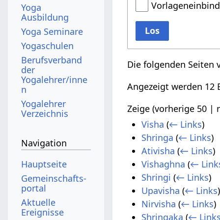
Vorlageneinbin
Yoga
Ausbildung
Los
Yoga Seminare
Yogaschulen
Berufsverband
Die folgenden Seiten 
der
Yogalehrer/inne
Angezeigt werden 12 E
n
Yogalehrer
Zeige (
vorherige 50
|
Verzeichnis
Visha
(
← Links
)
Shringa
(
← Links
)
Navigation
Ativisha
(
← Links
)
Hauptseite
Vishaghna
(
← Link
Shringi
(
← Links
)
Gemeinschafts­
portal
Upavisha
(
← Links
Aktuelle
Nirvisha
(
← Links
)
Ereignisse
Shringaka
(
← Link