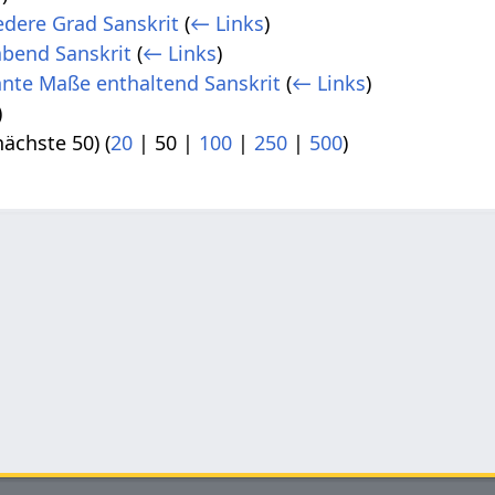
edere Grad Sanskrit
(
← Links
)
abend Sanskrit
(
← Links
)
nte Maße enthaltend Sanskrit
(
← Links
)
)
nächste 50
) (
20
|
50
|
100
|
250
|
500
)