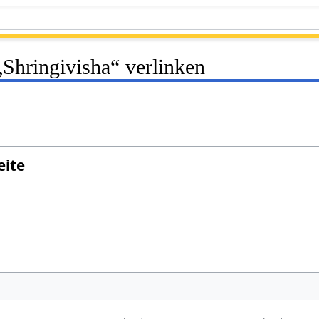
 „Shringivisha“ verlinken
eite