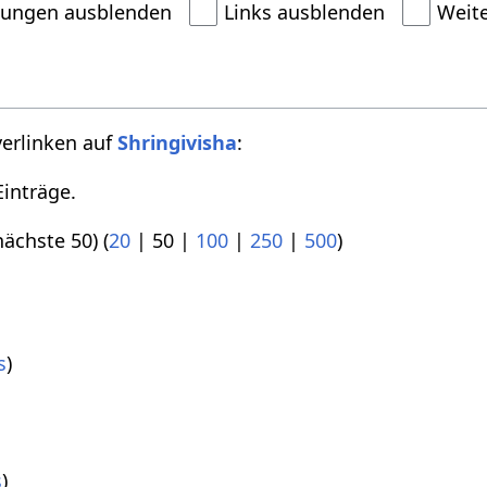
dungen ausblenden
Links ausblenden
Weit
verlinken auf
Shringivisha
:
inträge.
nächste 50
) (
20
|
50
|
100
|
250
|
500
)
s
)
)
s
)