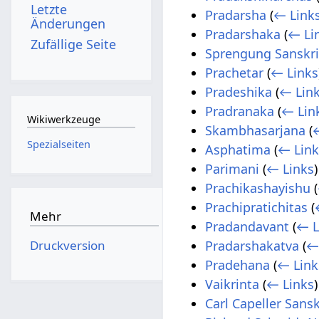
Letzte
Pradarsha
(
← Link
Änderungen
Pradarshaka
(
← Li
Zufällige Seite
Sprengung Sanskri
Prachetar
(
← Links
Pradeshika
(
← Lin
Pradranaka
(
← Lin
Wikiwerkzeuge
Skambhasarjana
(
Spezialseiten
Asphatima
(
← Link
Parimani
(
← Links
)
Prachikashayishu
(
Prachipratichitas
(
Mehr
Pradandavant
(
← L
Druckversion
Pradarshakatva
(
←
Pradehana
(
← Link
Vaikrinta
(
← Links
)
Carl Capeller Sansk