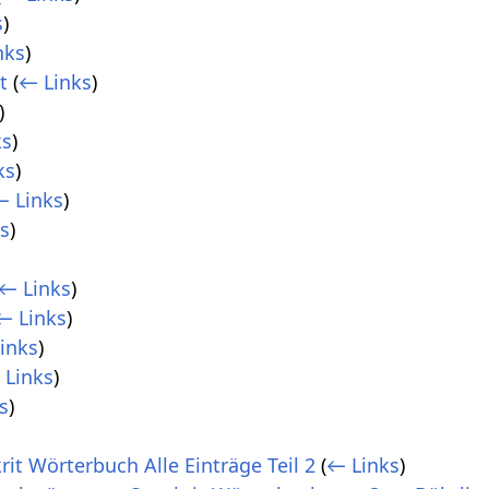
s
)
nks
)
t
(
← Links
)
)
ks
)
ks
)
← Links
)
s
)
← Links
)
← Links
)
inks
)
 Links
)
s
)
rit Wörterbuch Alle Einträge Teil 2
(
← Links
)