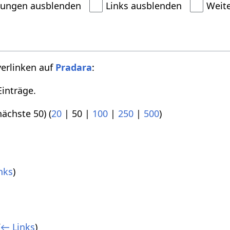
dungen ausblenden
Links ausblenden
Weit
verlinken auf
Pradara
:
inträge.
nächste 50
) (
20
|
50
|
100
|
250
|
500
)
nks
)
(
← Links
)