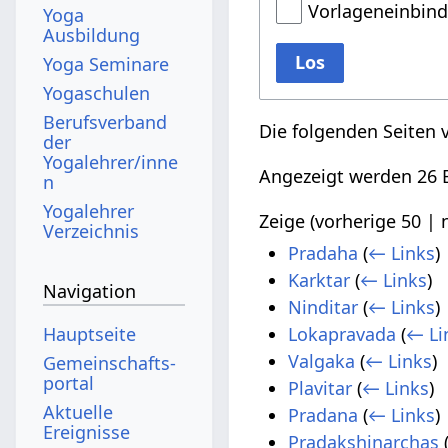
Vorlageneinbin
Yoga
Ausbildung
Los
Yoga Seminare
Yogaschulen
Berufsverband
Die folgenden Seiten 
der
Yogalehrer/inne
Angezeigt werden 26 E
n
Yogalehrer
Zeige (
vorherige 50
|
Verzeichnis
Pradaha
(
← Links
)
Karktar
(
← Links
)
Navigation
Ninditar
(
← Links
)
Hauptseite
Lokapravada
(
← Li
Valgaka
(
← Links
)
Gemeinschafts­
portal
Plavitar
(
← Links
)
Aktuelle
Pradana
(
← Links
)
Ereignisse
Pradakshinarchas