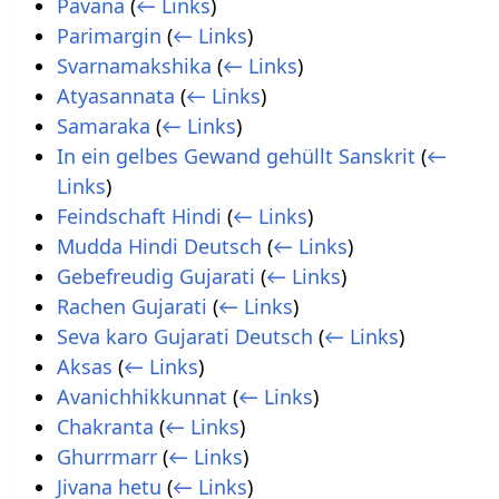
Pavana
(
← Links
)
Parimargin
(
← Links
)
Svarnamakshika
(
← Links
)
Atyasannata
(
← Links
)
Samaraka
(
← Links
)
In ein gelbes Gewand gehüllt Sanskrit
(
←
Links
)
Feindschaft Hindi
(
← Links
)
Mudda Hindi Deutsch
(
← Links
)
Gebefreudig Gujarati
(
← Links
)
Rachen Gujarati
(
← Links
)
Seva karo Gujarati Deutsch
(
← Links
)
Aksas
(
← Links
)
Avanichhikkunnat
(
← Links
)
Chakranta
(
← Links
)
Ghurrmarr
(
← Links
)
Jivana hetu
(
← Links
)