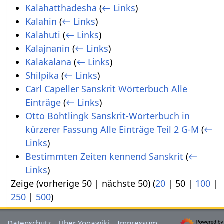
Kalahatthadesha
(
← Links
)
Kalahin
(
← Links
)
Kalahuti
(
← Links
)
Kalajnanin
(
← Links
)
Kalakalana
(
← Links
)
Shilpika
(
← Links
)
Carl Capeller Sanskrit Wörterbuch Alle
Einträge
(
← Links
)
Otto Böhtlingk Sanskrit-Wörterbuch in
kürzerer Fassung Alle Einträge Teil 2 G-M
(
←
Links
)
Bestimmten Zeiten kennend Sanskrit
(
←
Links
)
Zeige (
vorherige 50
|
nächste 50
) (
20
|
50
|
100
|
250
|
500
)
Datenschutz
Über Yogawiki
Impressum