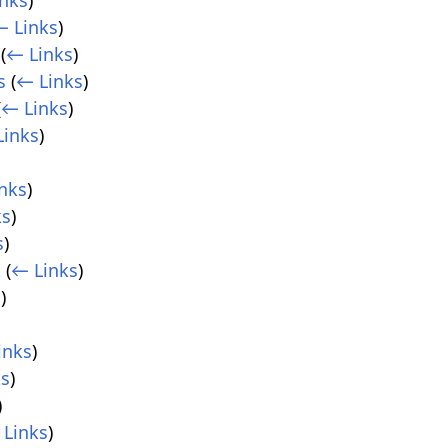
← Links
)
(
← Links
)
s
(
← Links
)
(
← Links
)
Links
)
nks
)
ks
)
s
)
t
(
← Links
)
s
)
inks
)
ks
)
)
 Links
)