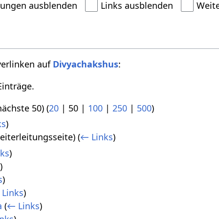
dungen ausblenden
Links ausblenden
Weit
verlinken auf
Divyachakshus
:
inträge.
nächste 50
) (
20
|
50
|
100
|
250
|
500
)
ks
)
iterleitungsseite)
(
← Links
)
ks
)
)
s
)
 Links
)
a
(
← Links
)
nks
)