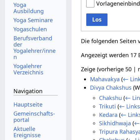
Vorlageneinbin
Yoga
Ausbildung
Los
Yoga Seminare
Yogaschulen
Berufsverband
Die folgenden Seiten 
der
Yogalehrer/inne
Angezeigt werden 17 E
n
Yogalehrer
Zeige (
vorherige 50
|
Verzeichnis
Mahavakya
(
← Lin
Divya Chakshus
(We
Navigation
Chakshu
(
← Lin
Hauptseite
Trikuti
(
← Links
Gemeinschafts­
Kedara
(
← Link
portal
Sikhidhwaja
(
←
Aktuelle
Tripura Rahasy
Ereignisse
Chakshus
(
← Li