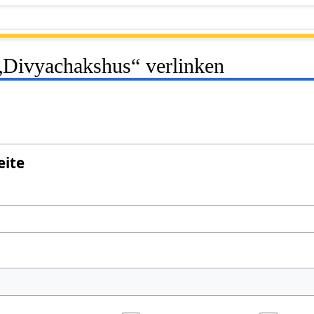
 „Divyachakshus“ verlinken
eite