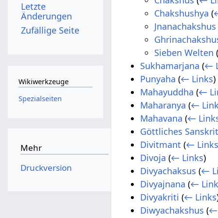
Letzte
Chakshushya
(
Änderungen
Jnanachakshus
Zufällige Seite
Ghrinachakshu
Sieben Welten
Sukhamarjana
(
← 
Punyaha
(
← Links
)
Wikiwerkzeuge
Mahayuddha
(
← Li
Spezialseiten
Maharanya
(
← Lin
Mahavana
(
← Link
Göttliches Sanskri
Divitmant
(
← Link
Mehr
Divoja
(
← Links
)
Druckversion
Divyachaksus
(
← L
Divyajnana
(
← Lin
Divyakriti
(
← Links
Diwyachakshus
(
←