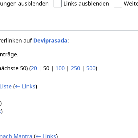
dungen ausblenden
Links ausblenden
Weit
verlinken auf
Deviprasada
:
nträge.
nächste 50
) (
20
|
50
|
100
|
250
|
500
)
Liste
(
← Links
)
s
)
s
)
)
 nach Mantra
(
← Links
)