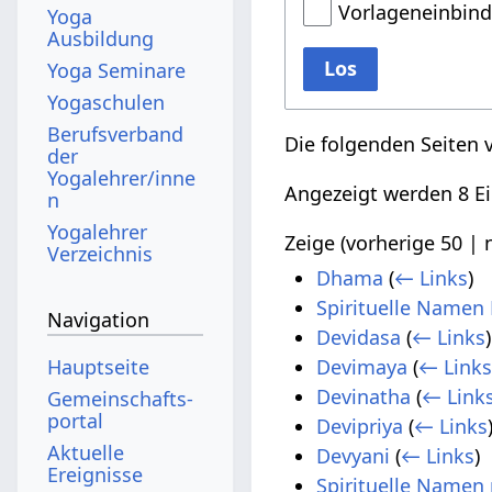
Vorlageneinbin
Yoga
Ausbildung
Los
Yoga Seminare
Yogaschulen
Berufsverband
Die folgenden Seiten 
der
Yogalehrer/inne
Angezeigt werden 8 Ei
n
Yogalehrer
Zeige (
vorherige 50
|
Verzeichnis
Dhama
(
← Links
)
Spirituelle Namen 
Navigation
Devidasa
(
← Links
)
Hauptseite
Devimaya
(
← Link
Devinatha
(
← Link
Gemeinschafts­
portal
Devipriya
(
← Links
Aktuelle
Devyani
(
← Links
)
Ereignisse
Spirituelle Namen