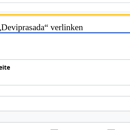
 „Deviprasada“ verlinken
eite