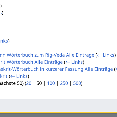
s
)
s
)
)
inks
)
n Wörterbuch zum Rig-Veda Alle Einträge
(
← Links
)
krit Wörterbuch Alle Einträge
(
← Links
)
skrit-Wörterbuch in kürzerer Fassung Alle Einträge
(
krit
(
← Links
)
nächste 50
) (
20
|
50
|
100
|
250
|
500
)