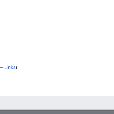
← Links
)