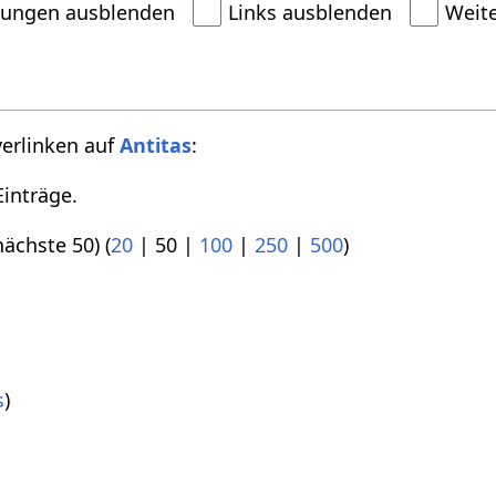
dungen ausblenden
Links ausblenden
Weit
verlinken auf
Antitas
:
inträge.
nächste 50
) (
20
|
50
|
100
|
250
|
500
)
)
s
)
)