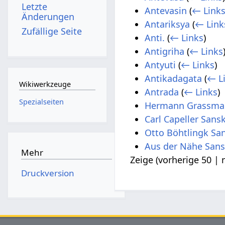
Letzte
Antevasin
(
← Link
Änderungen
Antariksya
(
← Link
Zufällige Seite
Anti.
(
← Links
)
Antigriha
(
← Links
Antyuti
(
← Links
)
Antikadagata
(
← L
Wikiwerkzeuge
Antrada
(
← Links
)
Spezialseiten
Hermann Grassman
Carl Capeller Sans
Otto Böhtlingk San
Aus der Nähe Sans
Mehr
Zeige (
vorherige 50
|
Druckversion