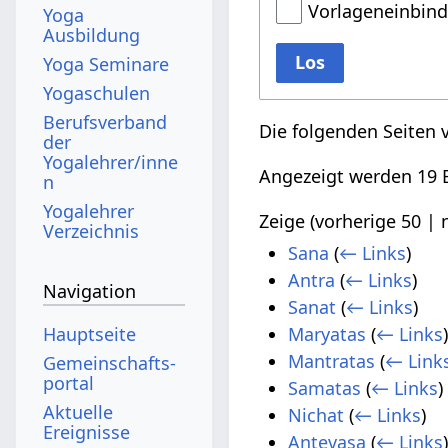
Vorlageneinbin
Yoga
Ausbildung
Los
Yoga Seminare
Yogaschulen
Berufsverband
Die folgenden Seiten 
der
Yogalehrer/inne
Angezeigt werden 19 E
n
Yogalehrer
Zeige (
vorherige 50
|
Verzeichnis
Sana
(
← Links
)
Antra
(
← Links
)
Navigation
Sanat
(
← Links
)
Hauptseite
Maryatas
(
← Links
Mantratas
(
← Link
Gemeinschafts­
portal
Samatas
(
← Links
)
Aktuelle
Nichat
(
← Links
)
Ereignisse
Antevasa
(
← Links