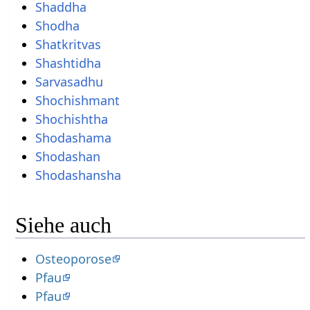
Shaddha
Shodha
Shatkritvas
Shashtidha
Sarvasadhu
Shochishmant
Shochishtha
Shodashama
Shodashan
Shodashansha
Siehe auch
Osteoporose
Pfau
Pfau