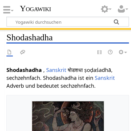
Yogawiki
Shodashadha
Shodashadha
,
Sanskrit
षोडशधा ṣoḍaśadhā,
sechzehnfach. Shodashadha ist ein
Sanskrit
Adverb und bedeutet sechzehnfach.