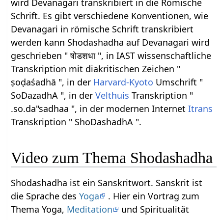
wird Devanagari transkribiert in die Römische
Schrift. Es gibt verschiedene Konventionen, wie
Devanagari in römische Schrift transkribiert
werden kann Shodashadha auf Devanagari wird
geschrieben " षोडशधा ", in IAST wissenschaftliche
Transkription mit diakritischen Zeichen "
ṣoḍaśadhā ", in der
Harvard-Kyoto
Umschrift "
SoDazadhA ", in der
Velthuis
Transkription "
.so.da"sadhaa ", in der modernen Internet
Itrans
Transkription " ShoDashadhA ".
Video zum Thema Shodashadha
Shodashadha ist ein Sanskritwort. Sanskrit ist
die Sprache des
Yoga
. Hier ein Vortrag zum
Thema Yoga,
Meditation
und Spiritualität