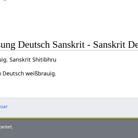
ng Deutsch Sanskrit - Sanskrit D
g. Sanskrit Shitibhru
u Deutsch weißbrauig.
ssar
eitet.