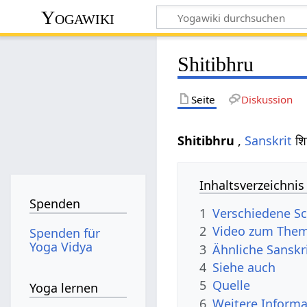
Yogawiki
Shitibhru
Seite
Diskussion
Shitibhru
,
Sanskrit
शि
Inhaltsverzeichnis
Spenden
1
Verschiedene Sc
2
Video zum Them
Spenden für
Yoga Vidya
3
Ähnliche Sanskr
4
Siehe auch
5
Quelle
Yoga lernen
6
Weitere Informa