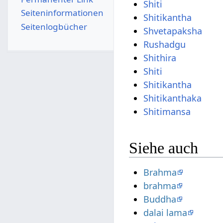
Shiti
Seiten­­informationen
Shitikantha
Seitenlogbücher
Shvetapaksha
Rushadgu
Shithira
Shiti
Shitikantha
Shitikanthaka
Shitimansa
Siehe auch
Brahma
brahma
Buddha
dalai lama