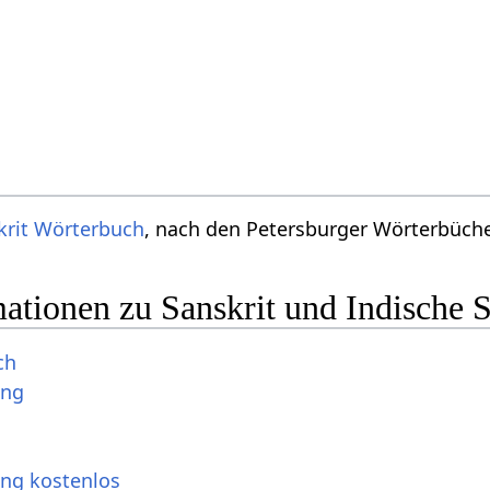
krit Wörterbuch
, nach den Petersburger Wörterbücher
ationen zu Sanskrit und Indische 
ch
ung
ung kostenlos