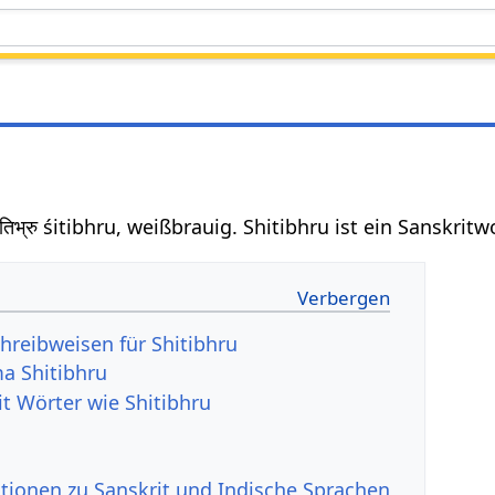
तिभ्रु śitibhru, weißbrauig. Shitibhru ist ein Sanskri
hreibweisen für Shitibhru
a Shitibhru
it Wörter wie Shitibhru
tionen zu Sanskrit und Indische Sprachen