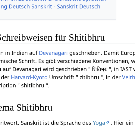
g Deutsch Sanskrit - Sanskrit Deutsch
chreibweisen für Shitibhru
n in Indien auf
Devanagari
geschrieben. Damit Europ
ömische Schrift. Es gibt verschiedene Konventionen, w
auf Devanagari wird geschrieben " शितिभ्रु ", in IAST
n der
Harvard-Kyoto
Umschrift " zitibhru ", in der
Velt
iption " shitibhru ".
ema Shitibhru
kritwort. Sanskrit ist die Sprache des
Yoga
. Hier ei