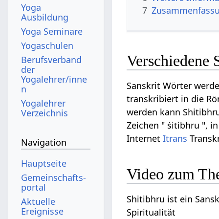
Yoga
7
Zusammenfassun
Ausbildung
Yoga Seminare
Yogaschulen
Verschiedene S
Berufsverband
der
Yogalehrer/inne
Sanskrit Wörter werde
n
transkribiert in die R
Yogalehrer
werden kann Shitibhru 
Verzeichnis
Zeichen " śitibhru ", i
Internet
Itrans
Transkr
Navigation
Hauptseite
Video zum Th
Gemeinschafts­
portal
Shitibhru ist ein Sans
Aktuelle
Ereignisse
Spiritualität