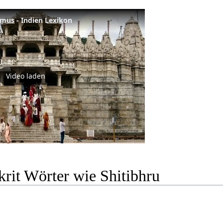
smus - Indien Lexikon
Video laden
rit Wörter wie Shitibhru