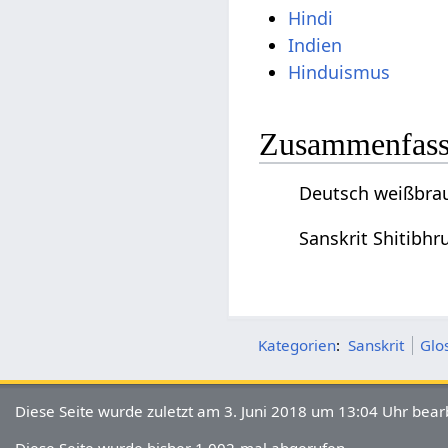
Hindi
Indien
Hinduismus
Zusammenfassu
Deutsch weißbraui
Sanskrit Shitibhr
Kategorien
:
Sanskrit
Glo
Diese Seite wurde zuletzt am 3. Juni 2018 um 13:04 Uhr bearb