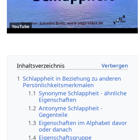
YouTube
Inhaltsverzeichnis
1
Schlappheit in Beziehung zu anderen
Persönlichkeitsmerkmalen
1.1
Synonyme Schlappheit - ähnliche
Eigenschaften
1.2
Antonyme Schlappheit -
Gegenteile
1.3
Eigenschaften im Alphabet davor
oder danach
1.4
Eigenschaftsgruppe