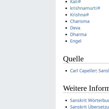
Kali
krishnamurti
Krishna
Charisma
Deva
Dharma
Engel
Quelle
Carl Capeller
:
Sans
Weitere Inform
Sanskrit Wörterbu
Sanskrit Übersetz