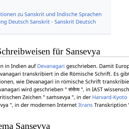
tionen zu Sanskrit und Indische Sprachen
g Deutsch Sanskrit - Sanskrit Deutsch
Schreibweisen für Sansevya
n in Indien auf
Devanagari
geschrieben. Damit Euro
anagari transkribiert in die Römische Schrift. Es gib
onen, wie Devanagari in römische Schrift transkribi
nagari wird geschrieben " संसेव्य ", in IAST wissensch
ritischen Zeichen " saṁsevya ", in der
Harvard-Kyoto
evya ", in der modernen Internet
Itrans
Transkription 
ema Sansevya