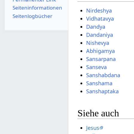
Seiten­­informationen
Nirdeshya
Seitenlogbücher
Vidhatavya
Dandya
Dandaniya
Nishevya
Abhigamya
Sansarpana
Sanseva
Sanshabdana
Sanshama
Sanshaptaka
Siehe auch
Jesus