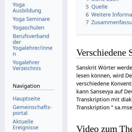
Yoga
5
Quelle
Ausbildung
6
Weitere Informa
Yoga Seminare
7
Zusammenfassun
Yogaschulen
Berufsverband
der
Yogalehrer/inne
Verschiedene 
n
Yogalehrer
Sanskrit Wörter werde
Verzeichnis
lesen können, wird Dev
verschiedene Konventi
Navigation
kann Sansevya auf Deva
Hauptseite
Transkription mit diak
Gemeinschafts­
Transkription " sa.ms
portal
Aktuelle
Video zum Th
Ereignisse