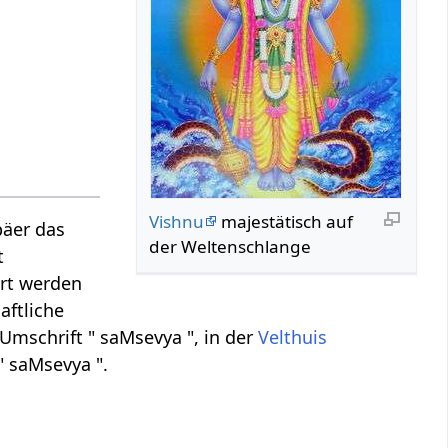
Vishnu
majestätisch auf
päer das
der Weltenschlange
t
ert werden
aftliche
Umschrift " saMsevya ", in der
Velthuis
" saMsevya ".