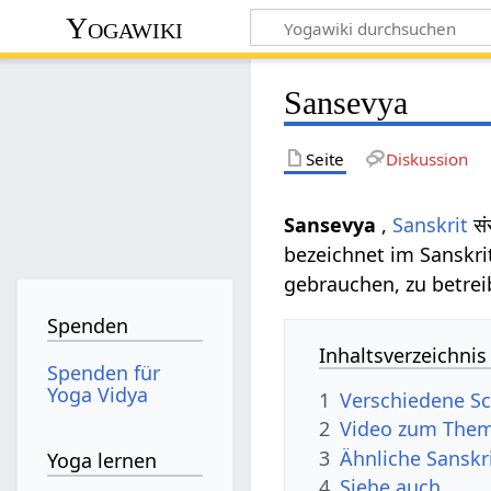
Yogawiki
Sansevya
Seite
Diskussion
Sansevya
,
Sanskrit
सं
bezeichnet im Sanskri
gebrauchen, zu betrei
Spenden
Inhaltsverzeichnis
Spenden für
Yoga Vidya
1
Verschiedene Sc
2
Video zum Them
3
Ähnliche Sanskr
Yoga lernen
4
Siehe auch