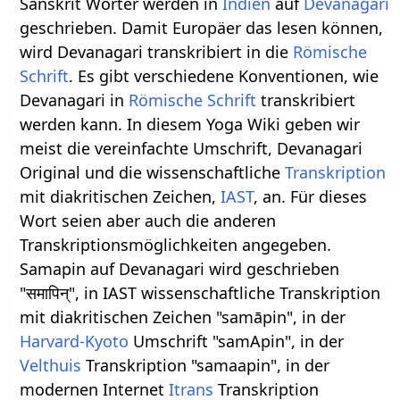
Sanskrit Wörter werden in
Indien
auf
Devanagari
geschrieben. Damit Europäer das lesen können,
wird Devanagari transkribiert in die
Römische
Schrift
. Es gibt verschiedene Konventionen, wie
Devanagari in
Römische Schrift
transkribiert
werden kann. In diesem Yoga Wiki geben wir
meist die vereinfachte Umschrift, Devanagari
Original und die wissenschaftliche
Transkription
mit diakritischen Zeichen,
IAST
, an. Für dieses
Wort seien aber auch die anderen
Transkriptionsmöglichkeiten angegeben.
Samapin auf Devanagari wird geschrieben
"समापिन्", in IAST wissenschaftliche Transkription
mit diakritischen Zeichen "samāpin", in der
Harvard-Kyoto
Umschrift "samApin", in der
Velthuis
Transkription "samaapin", in der
modernen Internet
Itrans
Transkription