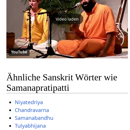
Video laden
YouTube
Ähnliche Sanskrit Wörter wie
Samanapratipatti
Niyatedriya
Chandravarna
Samanabandhu
Tulyabhijana