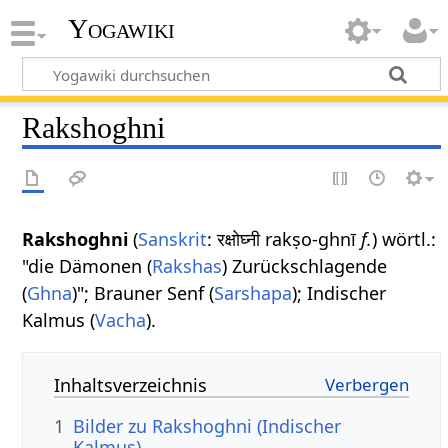
Yogawiki
Rakshoghni
Rakshoghni
(
Sanskrit
: रक्षोघ्नी rakṣo-ghnī
f.
) wörtl.:
"die Dämonen (
Rakshas
) Zurückschlagende
(
Ghna
)"; Brauner Senf (
Sarshapa
); Indischer
Kalmus (
Vacha
).
Inhaltsverzeichnis
1
Bilder zu Rakshoghni (Indischer
Kalmus)