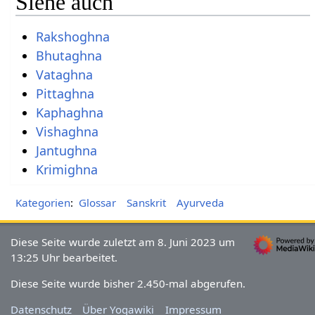
Siehe auch
Rakshoghna
Bhutaghna
Vataghna
Pittaghna
Kaphaghna
Vishaghna
Jantughna
Krimighna
Kategorien
:
Glossar
Sanskrit
Ayurveda
Diese Seite wurde zuletzt am 8. Juni 2023 um
13:25 Uhr bearbeitet.
Diese Seite wurde bisher 2.450-mal abgerufen.
Datenschutz
Über Yogawiki
Impressum