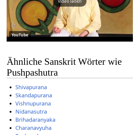
Video laden
YouTube
Ähnliche Sanskrit Wörter wie
Pushpashutra
Shivapurana
Skandapurana
Vishnupurana
Nidanasutra
Brihadaranyaka
Charanavyuha